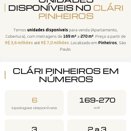
DISPONÍVEIS NO
CLÁRI
PINHEIROS
Temos
unidades disponíveis
para venda
(
Apartamento,
Cobertura
)
, com metragens de
169
m²
a
270
m²
. Preço a partir de
R$ 3,6 milhões
até
R$ 7,0 milhões
. Localizado em
Pinheiros
,
São
Paulo
.
CLÁRI PINHEIROS
EM
NÚMEROS
6
169–270
tipologias disponíveis
m²
3
2 a 3