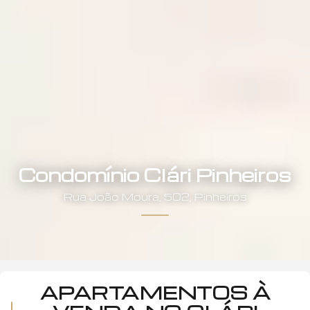
Condomínio Clári Pinheiros
Rua
João Moura
,
502
,
Pinheiros
APARTAMENTOS À