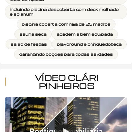
incluindo piscina descoberta com deck molhado
e solarium
piscina coberta com raia de 25 metros
sauna seca
academia bem equipada
salão de festas
playground e brinquedoteca
garantindo opções para todas as idades
VÍDEO
CLÁRI
PINHEIROS