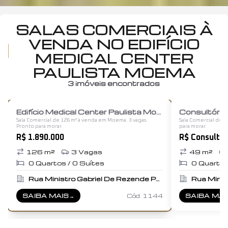
SALAS COMERCIAIS À
VENDA NO EDIFÍCIO
MEDICAL CENTER
PAULISTA MOEMA
3
imóveis encontrados
1
/
12
Edifício Medical Center Paulista Moema
Consultóri
Sala Comercial de 126 m² à venda em Moema. 3 vagas.
Sala Comercial de 
Pronto para morar.
para morar.
R$ 1.890.000
R$ Consultar
126
m²
3
Vagas
49
m²
0
Quartos /
0
Suítes
0
Quartos
Rua Ministro Gabriel De Rezende Passos, 500
SAIBA MAIS
→
Cód.
1144
SAIBA MAI
SOBRE
EDIFÍCIO MEDICAL CENTER PAULISTA MOEMA
SOBRE
CO