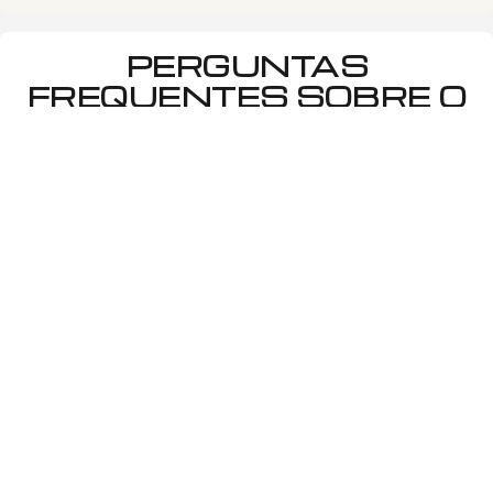
PERGUNTAS
FREQUENTES SOBRE O
EDIFÍCIO MEDICAL
CENTER PAULISTA
MOEMA
, SÃO PAULO
Onde fica o Condomínio Edifício Medical
Center Paulista Moema?
O Condomínio Edifício Medical Center Paulista Moema
está localizado na Rua Ministro Gabriel De Rezende
Passos, 500, em São Paulo, na região do Ibirapuera,
próximo ao Parque Ibirapuera.
Quanto custa um apartamento no
Edifício Medical Center Paulista