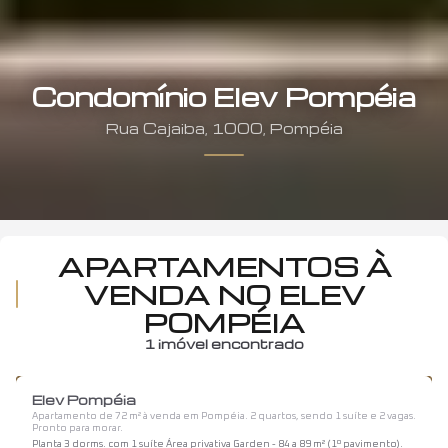
Condomínio Elev Pompéia
Rua
Cajaiba
,
1000
,
Pompéia
APARTAMENTOS À
VENDA NO ELEV
POMPÉIA
1
imóvel encontrado
1
/
12
Elev Pompéia
Apartamento de 72 m² à venda em Pompéia. 2 quartos, sendo 1 suíte e 2 vagas.
Pronto para morar.
Planta 3 dorms. com 1 suíte Área privativa Garden - 84 a 89 m² (1º pavimento).