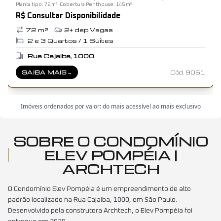
Planta tipo: 72 m². Cobertura Penthouse: 145 m²
R$ Consultar Disponibilidade
72
m²
2+ dep
Vagas
2 e 3
Quartos /
1
Suítes
Rua Cajaiba, 1000
SAIBA MAIS
→
Cód.
9051
SOBRE
ELEV POMPÉIA
Imóveis ordenados por valor: do mais acessível ao mais exclusivo
SOBRE O CONDOMÍNIO
ELEV POMPÉIA |
ARCHTECH
O Condomínio Elev Pompéia é um empreendimento de alto
padrão localizado na Rua Cajaiba, 1000, em São Paulo.
Desenvolvido pela construtora Archtech, o Elev Pompéia foi