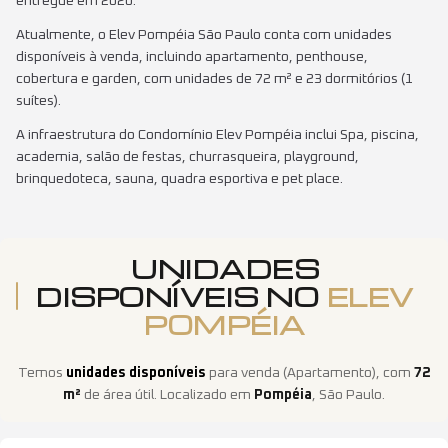
entregue em 2020.
Atualmente, o Elev Pompéia São Paulo conta com unidades
disponíveis à venda, incluindo apartamento, penthouse,
cobertura e garden, com unidades de 72 m² e 23 dormitórios (1
suítes).
A infraestrutura do Condomínio Elev Pompéia inclui Spa, piscina,
academia, salão de festas, churrasqueira, playground,
brinquedoteca, sauna, quadra esportiva e pet place.
UNIDADES
DISPONÍVEIS NO
ELEV
POMPÉIA
Temos
unidades disponíveis
para venda
(
Apartamento
)
, com
72
m²
de área útil
. Localizado em
Pompéia
,
São Paulo
.