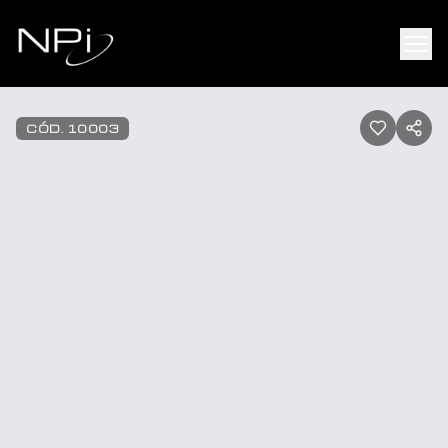
Pular para o conteúdo
1
/
12
CÓD.
10003