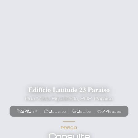
Edifício Latitude 23 Paraiso
Rua Maria Figueiredo, 202, Paraíso
345
0
0
74
m²
quarto
suíte
vagas
PREÇO
Consulte