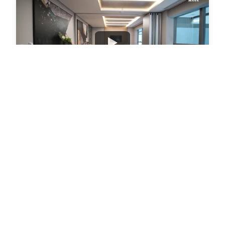
Watch
Assistir no YouTube
Localização do
Edifício Latitude
23 Paraiso
Rua
Maria Figueiredo
,
202
,
Paraíso
-
São
Paulo