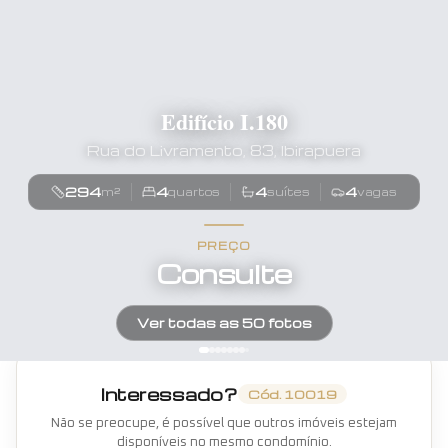
Edifício I.180
Rua do Livramento, 83, Ibirapuera
294
4
4
4
m²
quartos
suítes
vagas
PREÇO
Consulte
Ver todas as
50
fotos
Interessado?
Cód.
10019
Não se preocupe, é possível que outros imóveis estejam
disponíveis no mesmo condomínio.