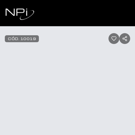
Pular para o conteúdo
1
/
50
CÓD.
10019