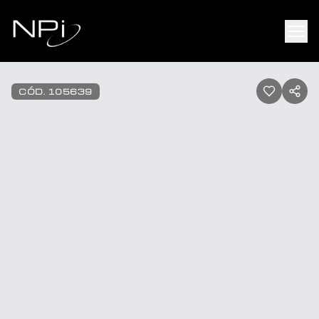
Pular para o conteúdo
1
/
20
CÓD.
105639