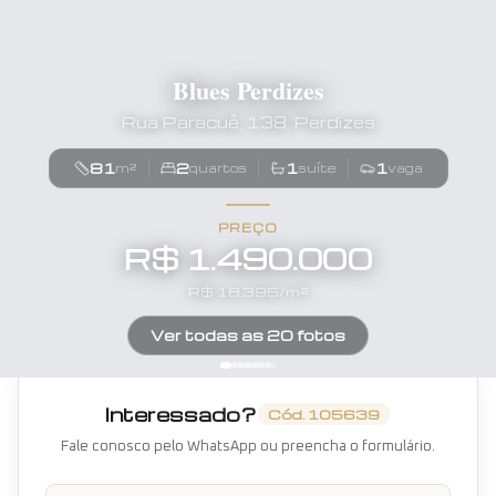
Blues Perdizes
Rua Paracuê, 138, Perdizes
81
2
1
1
m²
quartos
suíte
vaga
PREÇO
R$ 1.490.000
R$
18.395
/m²
Ver todas as
20
fotos
Interessado?
Cód.
105639
Fale conosco pelo WhatsApp ou preencha o formulário.
Nome