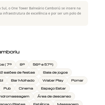
a Sul, o One Tower Balneário Camboriú se insere na
a infraestrutura de excelência e por ser um polo de
amboriu
os ( 7º
8º
56º e 57º)
2 salões de festas
Sala de jogos
il
Bar Molhado
Water Play
Pomar
Pub
Cinema
Espaço Estar
m hidromassagem
Área de descanso
spaço Pilates
Estética
Massagem