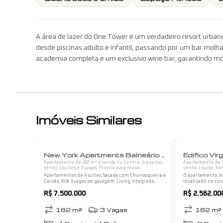
A área de lazer do One Tower é um verdadeiro resort urba
desde piscinas adulto e infantil, passando por um bar mol
academia completa e um exclusivo wine bar, garantindo m
Imóveis Similares
1
/
12
New York Apartments Balneário Camboriú
Edifico Virg
Apartamento de 182 m² à venda no Centro. 4 quartos,
Apartamento de 1
sendo 4 suítes e 3 vagas. Pronto para morar.
sendo 1 suíte. Em
Apartamentos de 4 suítes, Sacada com Churrasqueira a
O apartamento de 
Carvão, Até 3 vagas de garagem, Living integrado,
localizado no cor
Suíte master com hidro, Lavabo, Cozinha, Área de
Paulo, é uma ver
R$ 7.500.000
R$ 2.562.00
Serviço, Sacada técnica e Banheiro de serviço.
com identidade, 
182
m²
3
Vagas
182
m²