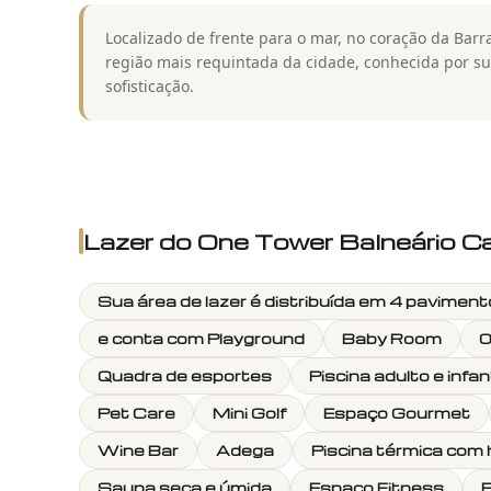
Localizado de frente para o mar, no coração da Barr
região mais requintada da cidade, conhecida por su
sofisticação.
Lazer do
One Tower Balneário C
Sua área de lazer é distribuída em 4 paviment
e conta com Playground
Baby Room
0
Quadra de esportes
Piscina adulto e infant
Pet Care
Mini Golf
Espaço Gourmet
Wine Bar
Adega
Piscina térmica co
Sauna seca e úmida
Espaço Fitness
E