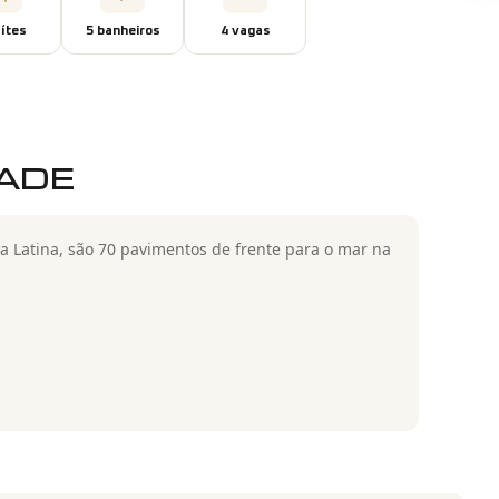
íte
s
5
banheiro
s
4
vaga
s
DADE
Latina, são 70 pavimentos de frente para o mar na