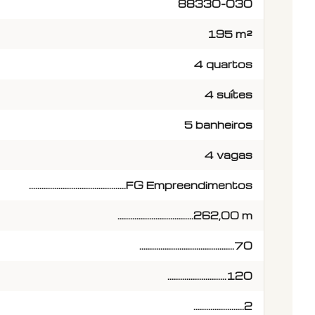
88330-030
195 m²
4 quartos
4 suítes
5 banheiros
4 vagas
..............................................FG Empreendimentos
....................................262,00 m
.............................................70
............................120
........................2