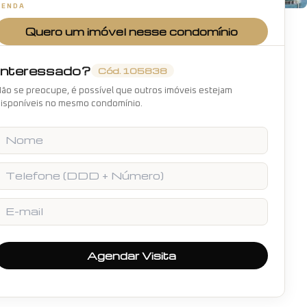
VENDA
+
19
fotos
Quero um imóvel nesse condomínio
Interessado?
Cód.
105838
ão se preocupe, é possível que outros imóveis estejam
isponíveis no mesmo condomínio.
Nome
Telefone
E-mail
Agendar Visita