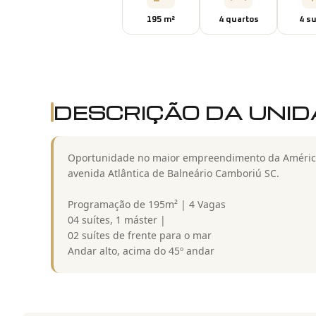
195
m²
4
quarto
s
4
su
DESCRIÇÃO DA UNI
Oportunidade no maior empreendimento da América 
avenida Atlântica de Balneário Camboriú SC.
Programação de 195m² | 4 Vagas
04 suítes, 1 máster |
02 suítes de frente para o mar
Andar alto, acima do 45º andar