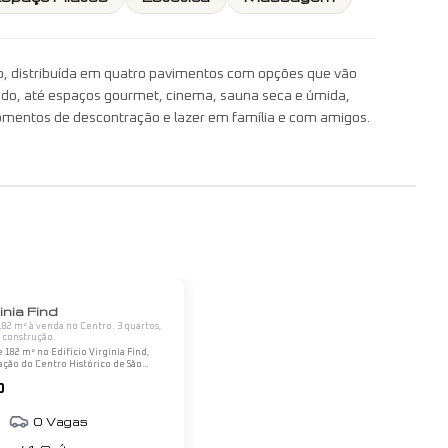
no, distribuída em quatro pavimentos com opções que vão
hado, até espaços gourmet, cinema, sauna seca e úmida,
omentos de descontração e lazer em família e com amigos.
1
/
12
inia Find
82 m² à venda no Centro. 3 quartos,
 construção.
182 m² no Edifício Virginia Find,
ação do Centro Histórico de São
dadeira expressão do morar urbano
0
espaço e conexão com a cidade.…
0
Vagas