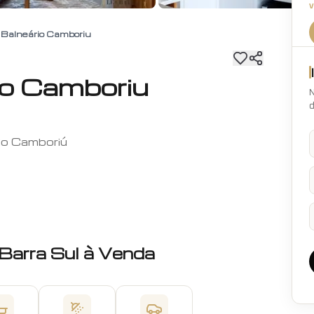
Balneário Camboriu
io Camboriu
N
d
rio Camboriú
Barra Sul
à Venda