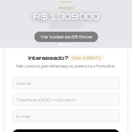
PREÇO
R$ 1.309.000
R$
14.875
/m²
Ver todas as
25
fotos
Interessado?
Cód.
105971
Fale conosco pelo WhatsApp ou preencha o formulário.
Nome
Telefone
E-mail