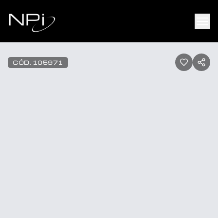
Pular para o conteúdo
1
/
25
CÓD.
105971