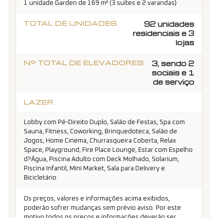
1 unidade Garden de 169 m² (3 suítes e 2 varandas)
TOTAL DE UNIDADES
92 unidades
residenciais e 3
lojas
Nº TOTAL DE ELEVADORES
3, sendo 2
sociais e 1
de serviço
LAZER
Lobby com Pé-Direito Duplo, Salão de Festas, Spa com
Sauna, Fitness, Coworking, Brinquedoteca, Salão de
Jogos, Home Cinema, Churrasqueira Coberta, Relax
Space, Playground, Fire Place Lounge, Estar com Espelho
d?Água, Piscina Adulto com Deck Molhado, Solarium,
Piscina Infantil, Mini Market, Sala para Delivery e
Bicicletário
Os preços, valores e informações acima exibidos,
poderão sofrer mudanças sem prévio aviso. Por este
motivo todos os preços e informações deverão ser