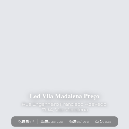
Led Vila Madalena Preço
Rua Engenheiro Francisco Azevedo,
704, Vila Madalena
88
2
2
1
m²
quartos
suítes
vaga