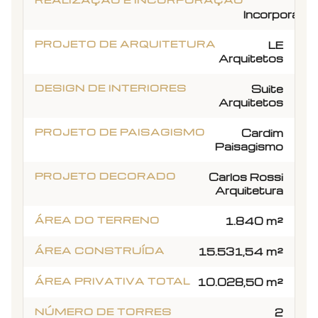
Be
Incorporado
PROJETO DE ARQUITETURA
LE
Arquitetos
DESIGN DE INTERIORES
Suite
Arquitetos
PROJETO DE PAISAGISMO
Cardim
Paisagismo
PROJETO DECORADO
Carlos Rossi
Arquitetura
ÁREA DO TERRENO
1.840 m²
ÁREA CONSTRUÍDA
15.531,54 m²
ÁREA PRIVATIVA TOTAL
10.028,50 m²
NÚMERO DE TORRES
2