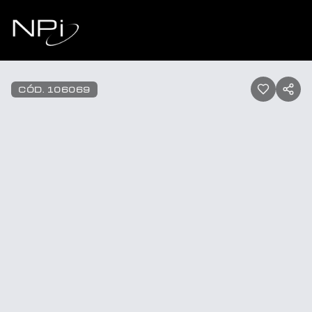
Pular para o conteúdo
1
/
18
CÓD.
106069