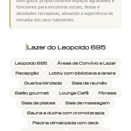
bom gosto, proporcionando espaços agradáveis e
funcionais para encontros sociais, festas e
atividades recreativas, elevando a experiência de
moradia dos seus habitantes.
Lazer do
Leopoldo 695
Leopoldo 695
Áreas de Convívio e Lazer
Recepção
Lobby com biblioteca e lareira
Guarita blindada
Sala de reunião
Salão gourmet
Lounge Café
Fitness
Sala de pilates
Sala de massagem
Sauna e ducha com cromoterapia
Piscina climatizada com deck