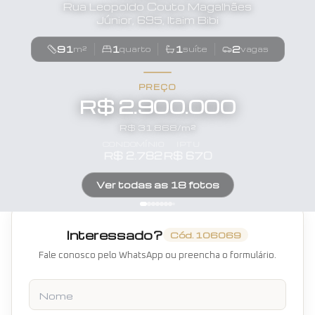
Rua Leopoldo Couto Magalhães
Júnior, 695, Itaim Bibi
91
1
1
2
m²
quarto
suíte
vagas
PREÇO
R$ 2.900.000
R$
31.868
/m²
CONDOMÍNIO
IPTU
R$
2.782
R$
670
Ver todas as
18
fotos
Interessado?
Cód.
106069
Fale conosco pelo WhatsApp ou preencha o formulário.
Nome