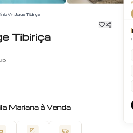
io Vn Jorge Tibiriça
 Tibiriça
F
ulo
ila Mariana
à Venda