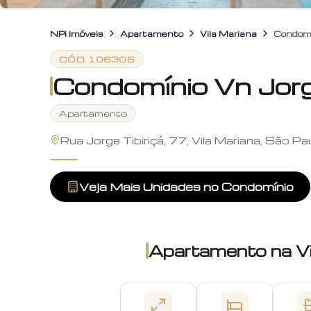
NPi Imóveis
Apartamento
Vila Mariana
Condomín
CÓD.
106305
Condomínio Vn Jorge
Apartamento
Rua Jorge Tibiriçá, 77, Vila Mariana, São Pa
Veja Mais Unidades no Condomínio
Apartamento
na
V