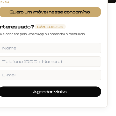
VENDA
+
19
fotos
Quero um imóvel nesse condomínio
Interessado?
Cód.
106305
ale conosco pelo WhatsApp ou preencha o formulário.
Nome
Telefone
E-mail
Agendar Visita