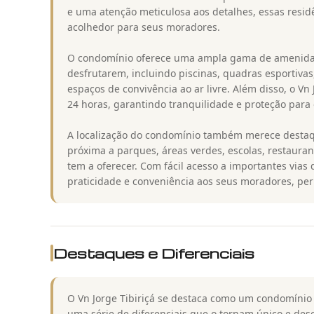
e uma atenção meticulosa aos detalhes, essas resid
acolhedor para seus moradores.
O condomínio oferece uma ampla gama de amenidade
desfrutarem, incluindo piscinas, quadras esportivas
espaços de convivência ao ar livre. Além disso, o V
24 horas, garantindo tranquilidade e proteção para 
A localização do condomínio também merece destaqu
próxima a parques, áreas verdes, escolas, restaura
tem a oferecer. Com fácil acesso a importantes vias 
praticidade e conveniência aos seus moradores, per
Destaques e Diferenciais
O Vn Jorge Tibiriçá se destaca como um condomínio 
uma série de diferenciais que o tornam único e dese