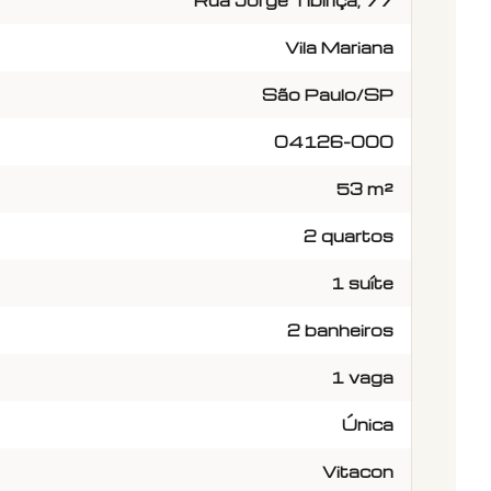
Rua Jorge Tibiriçá, 77
Vila Mariana
São Paulo/SP
04126-000
53 m²
2 quartos
1 suíte
2 banheiros
1 vaga
Única
Vitacon