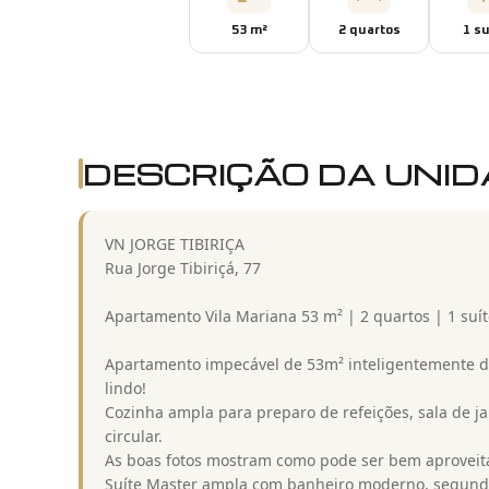
53
m²
2
quarto
s
1
su
DESCRIÇÃO DA UNI
VN JORGE TIBIRIÇA
Rua Jorge Tibiriçá, 77
Apartamento Vila Mariana 53 m² | 2 quartos | 1 suít
Apartamento impecável de 53m² inteligentemente di
lindo!
Cozinha ampla para preparo de refeições, sala de ja
circular.
As boas fotos mostram como pode ser bem aproveit
Suíte Master ampla com banheiro moderno, segundo