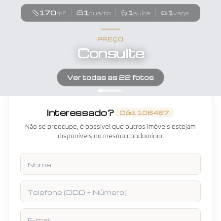
170
1
1
1
m²
quarto
suíte
vaga
PREÇO
Consulte
Ver todas as
22
fotos
Interessado?
Cód.
106467
Não se preocupe, é possível que outros imóveis estejam
disponíveis no mesmo condomínio.
Nome
Telefone
E-mail