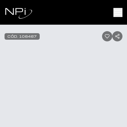
Pular para o conteúdo
1
/
22
CÓD.
106467