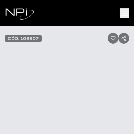
Pular para o conteúdo
1
/
45
CÓD.
106507