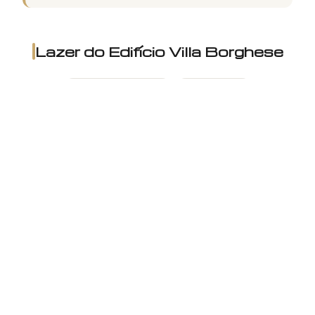
Lazer do
Edifício Villa Borghese
Salão de festas
Academia
Playground
Jardim
Portaria 24h
O Edifício Villa Borghese oferece uma variedade de opções
de lazer, incluindo um salão de festas sofisticado, uma
academia bem equipada, um playground para as crianças,
um jardim para momentos de relaxamento e portaria 24
horas que garante a segurança e tranquilidade dos
moradores.
Imóveis Similares