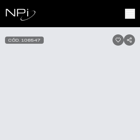
Pular para o conteúdo
1
/
20
CÓD.
106547