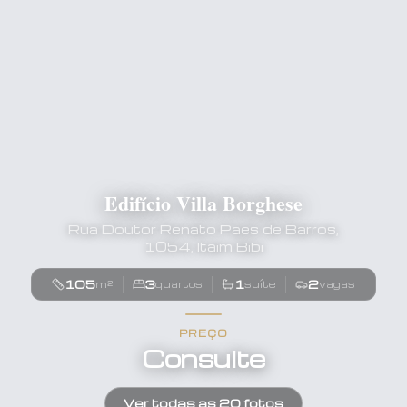
Edifício Villa Borghese
Rua Doutor Renato Paes de Barros,
1054, Itaim Bibi
105
3
1
2
m²
quartos
suíte
vagas
PREÇO
Consulte
Ver todas as
20
fotos