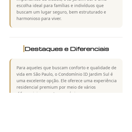
escolha ideal para famílias e indivíduos que
buscam um lugar seguro, bem estruturado e
harmonioso para viver.
Destaques e Diferenciais
Para aqueles que buscam conforto e qualidade de
vida em São Paulo, o Condomínio ID Jardim Sul é
uma excelente opção. Ele oferece uma experiência
residencial premium por meio de vários
diferenciais que o tornam único.
Localização Privilegiada: O ID Garden South está
localizado em uma área valorizada e oferece fácil
acesso a uma variedade de conveniências
urbanas, como shoppings, restaurantes, escolas e