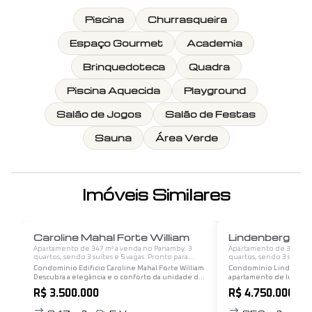
Piscina
Churrasqueira
Espaço Gourmet
Academia
Brinquedoteca
Quadra
Piscina Aquecida
Playground
Salão de Jogos
Salão de Festas
Sauna
Área Verde
Imóveis Similares
1
/
12
Caroline Mahal Forte William
Lindenberg Car
Apartamento de 347 m² à venda no Panamby. 3
Apartamento de 350 m² 
quartos, sendo 3 suítes e 5 vagas. Pronto para
quartos, sendo 3 suítes 
morar.
morar.
Condomínio Edificio Caroline Mahal Forte William
Condomínio Lindenberg
Descubra a elegância e o conforto da unidade de
apartamento de luxo fo
347 m² do Condomínio Edifício Caroline Mahal.
projetado pelas renomad
R$ 3.500.000
R$ 4.750.000
Este amplo espaço é ideal para quem busca uma…
Abbud e Denise Aguilar
impressionante de R$ 2