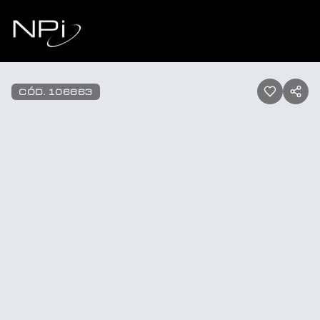
Pular para o conteúdo
1
/
62
CÓD.
106863