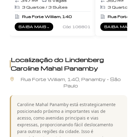
347
m²
5
Vagas
350
m²
3
3
Quartos /
3
Suítes
3
Quartos /
Rua Forte William, 140
Rua Forte Wi
SAIBA MAIS
→
Cód.
106801
SAIBA MAIS
→
SOBRE
CAROLINE MAHAL FORTE WILLIAM
SOBRE
LINDE
Localização do
Lindenberg
Caroline Mahal Panamby
Rua
Forte William
,
140
,
Panamby
-
São
Paulo
Caroline Mahal Panamby está estrategicamente
posicionado próximo a importantes vias de
acesso, como avenidas principais e vias
expressas, proporcionando fácil deslocamento
para outras regiões da cidade. Isso é