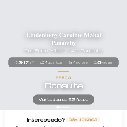
Lindenberg Caroline Mahal
Panamby
Rua Forte William, 140, Panamby
347
4
4
5
m²
quartos
suítes
vagas
PREÇO
Consulte
Ver todas as
62
fotos
Interessado?
Cód.
106863