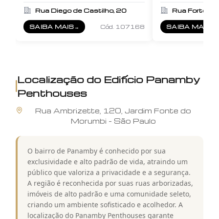
Rua Diego de Castilho, 20
Rua Forte Wil
SAIBA MAIS
→
Cód.
107168
SAIBA MAIS
→
SOBRE
METROPOLITAN HOME DESIGN MORUMBI
SOBRE
TONS 
Localização do
Edifício Panamby
Penthouses
Rua
Ambrizette
,
120
,
Jardim Fonte do
Morumbi
-
São Paulo
O bairro de Panamby é conhecido por sua
exclusividade e alto padrão de vida, atraindo um
público que valoriza a privacidade e a segurança.
A região é reconhecida por suas ruas arborizadas,
imóveis de alto padrão e uma comunidade seleto,
criando um ambiente sofisticado e acolhedor. A
localização do Panamby Penthouses garante