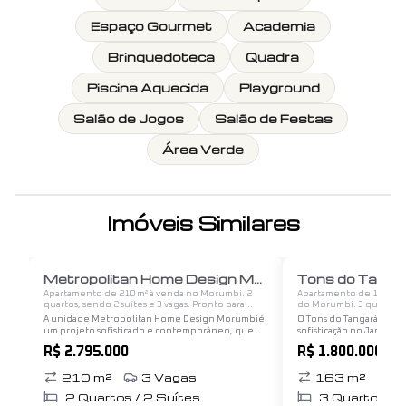
Espaço Gourmet
Academia
Brinquedoteca
Quadra
Piscina Aquecida
Playground
Salão de Jogos
Salão de Festas
Área Verde
Imóveis Similares
1
/
12
Metropolitan Home Design Morumbi
Tons do Tanga
Apartamento de 210 m² à venda no Morumbi. 2
Apartamento de 163 m² 
quartos, sendo 2 suítes e 3 vagas. Pronto para
do Morumbi. 3 quartos, s
morar.
Pronto para morar.
A unidade Metropolitan Home Design Morumbié
O Tons do Tangará é um
um projeto sofisticado e contemporâneo, que
sofisticação no Jardim 
combina elegância e funcionalidade. Com uma
Paulo. Este condomínio 
R$ 2.795.000
R$ 1.800.000
arquitetura inovadora, ela se destaca pelo uso de
apartamentos que variam
materiais de alta…
opções que vão…
210
m²
3
Vagas
163
m²
4
2
Quartos /
2
Suítes
3
Quartos /