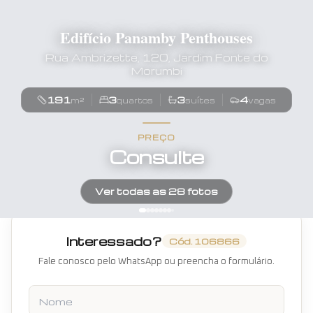
Edifício Panamby Penthouses
Rua Ambrizette, 120, Jardim Fonte do
Morumbi
191
3
3
4
m²
quartos
suítes
vagas
PREÇO
Consulte
Ver todas as
28
fotos
Interessado?
Cód.
106866
Fale conosco pelo WhatsApp ou preencha o formulário.
Nome