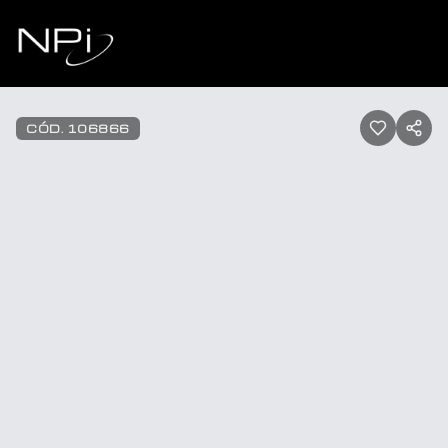
Pular para o conteúdo
1
/
28
CÓD.
106866