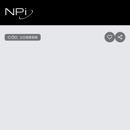
Pular para o conteúdo
1
/
66
CÓD.
106868