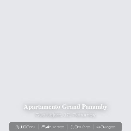
Apartamento Grand Panamby
Rua Itajara, 12, Panamby
163
4
3
3
m²
quartos
suítes
vagas