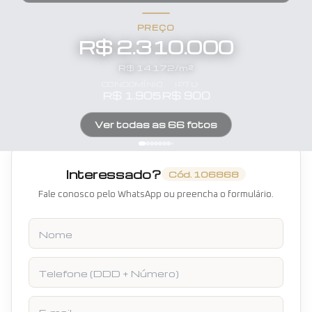
PREÇO
R$ 2.310.000
R$
14.172
/m²
CONDOMÍNIO
IPTU
R$
1.905
R$
900
Ver todas as
66
fotos
Interessado?
Cód.
106868
Fale conosco pelo WhatsApp ou preencha o formulário.
Nome
Telefone
E-mail