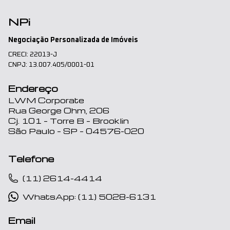
NPi
Negociação Personalizada de Imóveis
CRECI: 22013-J
CNPJ: 13.007.405/0001-01
Endereço
LWM Corporate
Rua George Ohm, 206
Cj. 101 – Torre B – Brooklin
São Paulo – SP – 04576-020
Telefone
(11) 2614-4414
WhatsApp: (11) 5028-6131
Email