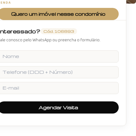
VENDA
+
22
fotos
Quero um imóvel nesse condomínio
Interessado?
Cód.
106893
ale conosco pelo WhatsApp ou preencha o formulário.
Nome
Telefone
E-mail
Agendar Visita