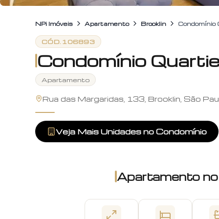
NPi Imóveis
Apartamento
Brooklin
Condomínio Q
CÓD.
106893
Condomínio Quartie
Apartamento
Rua das Margaridas, 133, Brooklin, São Pau
Veja Mais Unidades no Condomínio
Apartamento
no