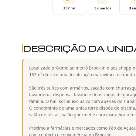
137
m²
3
quarto
s
3
su
DESCRIÇÃO DA UNI
Localizado próximo ao metrô Brooklin e aos shoppi
137m² oferece uma localização maravilhosa e muito 
São três suítes com armários, sacada com churrasq
lavanderia, dispensa, lavabo e duas vagas de garag
família. O hall social exclusivo com apenas dois ap
O condomínio de uma única torre dispõe de piscina, 
salão de festas, salão gourmet e churrasqueira inter
Próximo a farmácias e mercados como Pão de Açúca
com conforto e conveniência no Brooklin.