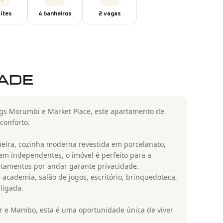
íte
s
4
banheiro
s
2
vaga
s
DADE
ngs Morumbi e Market Place, este apartamento de
conforto.
ueira, cozinha moderna revestida em porcelanato,
em independentes, o imóvel é perfeito para a
artamentos por andar garante privacidade.
academia, salão de jogos, escritório, brinquedoteca,
ligada.
r e Mambo, esta é uma oportunidade única de viver