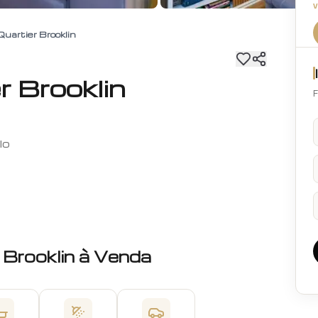
uartier Brooklin
r Brooklin
F
lo
Brooklin
à Venda