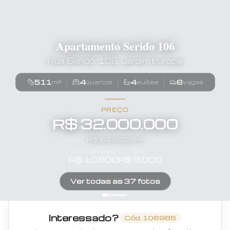
Apartamento Serido 106
Rua Seridó, 106, Jardim Europa
511
4
4
6
m²
quartos
suítes
vagas
PREÇO
R$ 32.000.000
R$
62.622
/m²
CONDOMÍNIO
IPTU
R$
10.600
R$
8.000
Ver todas as
37
fotos
Interessado?
Cód.
106985