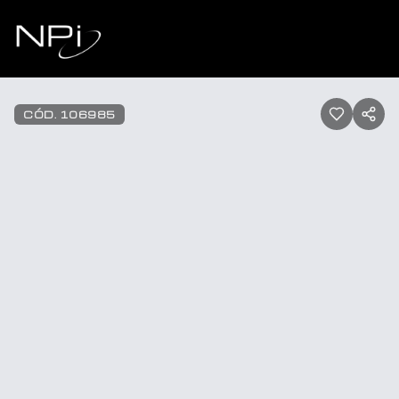
Pular para o conteúdo
1
/
37
CÓD.
106985