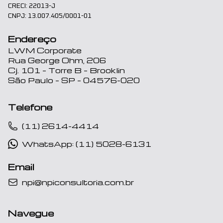
CRECI: 22013-J
CNPJ: 13.007.405/0001-01
Endereço
LWM Corporate
Rua George Ohm, 206
Cj. 101 – Torre B – Brooklin
São Paulo – SP – 04576-020
Telefone
(11) 2614-4414
WhatsApp: (11) 5028-6131
Email
npi@npiconsultoria.com.br
Navegue