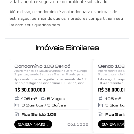
vida tranquila e segura em um ambiente sofisticado.
Além disso, o condomínio é acolhedor para os animais de
estimação, permitindo que os moradores compartilhem seu
lar com seus queridos pets.
Imóveis Similares
1
/
12
Condomínio 106 Seridó
Serido 106
Apartamento de 406 m² à venda no Jardim Europa.
Apartamento de 406 m² 
3 quartos, sendo 3 suítes e 5 vagas. Pronto para
3 quartos, sendo 3 suítes
morar.
morar.
Apresentamos um magnífico apartamento de 406
Este magnífico apartame
m² no prestigiado Condomínio 106 Seridó, onde a
106 representa o mais al
elegância se encontra com o conforto
e exclusividade, localiz
R$ 30.000.000
R$ 38.000.000
contemporâneo. Com três suítes amplas e
desejadas do Jardim Eur
cuidadosamente projetadas,…
privilegiada e…
406
m²
5
Vagas
406
m²
5
3
Quartos /
3
Suítes
3
Quartos /
Rua Seridó, 106
Rua Seridó, 
SAIBA MAIS
→
Cód.
1338
SAIBA MAIS
→
SOBRE
CONDOMÍNIO 106 SERIDÓ
SOBRE
SERID