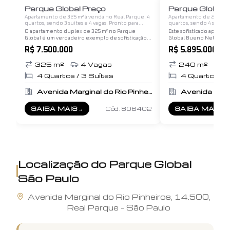
1
/
12
Parque Global Preço
Parque Global
Apartamento de 325 m² à venda no Real Parque. 4
Apartamento de 240 m² à
quartos, sendo 3 suítes e 4 vagas. Pronto para
quartos, sendo 4 suítes 
morar.
morar.
O apartamento duplex de 325 m² no Parque
Este sofisticado aparta
Global é um verdadeiro exemplo de sofisticação e
Global Bueno Netto foi 
conforto, projetado para oferecer uma
conforto, elegância e f
R$ 7.500.000
R$ 5.895.000
experiência única de morar. No primeiro andar, o
ambiente. Com um layou
espaço social é amplo…
acabamentos de alto…
325
m²
4
Vagas
240
m²
3
4
Quartos /
3
Suítes
4
Quartos /
Avenida Marginal do Rio Pinheiros, 14.500
SAIBA MAIS
→
Cód.
806402
SAIBA MAIS
→
SOBRE
PARQUE GLOBAL PREÇO
SOBRE
PARQU
Localização do
Parque Global
São Paulo
Avenida
Marginal do Rio Pinheiros
,
14.500
,
Real Parque
-
São Paulo