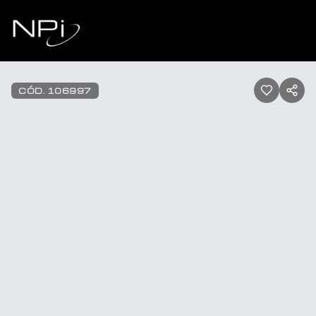
Pular para o conteúdo
1
/
13
CÓD.
106997