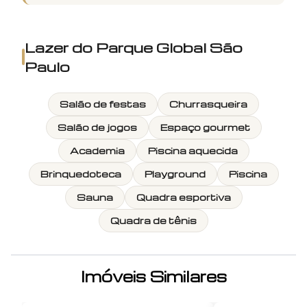
Lazer do
Parque Global São
Paulo
Salão de festas
Churrasqueira
Salão de jogos
Espaço gourmet
Academia
Piscina aquecida
Brinquedoteca
Playground
Piscina
Sauna
Quadra esportiva
Quadra de tênis
Imóveis Similares