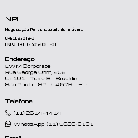
NPi
Negociação Personalizada de Imóveis
CRECI: 22013-J
CNPJ: 13.007.405/0001-01
Endereço
LWM Corporate
Rua George Ohm, 206
Cj. 101 – Torre B – Brooklin
São Paulo – SP – 04576-020
Telefone
(11) 2614-4414
WhatsApp: (11) 5028-6131
Email