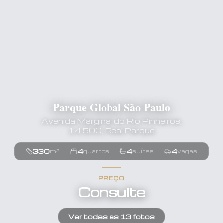
Parque Global São Paulo
Avenida Marginal do Rio Pinheiros,
14.500, Real Parque
330
4
4
4
m²
quartos
suítes
vagas
PREÇO
Consulte
Ver todas as
13
fotos