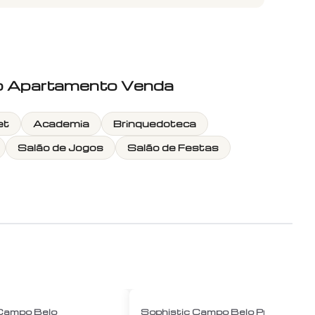
lo Apartamento Venda
et
Academia
Brinquedoteca
Salão de Jogos
Salão de Festas
1
/
12
1
/
12
 Campo Belo
Sophistic Campo Belo Preço