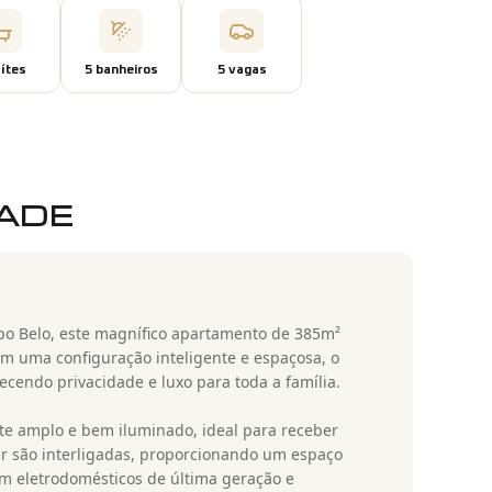
íte
s
5
banheiro
s
5
vaga
s
DADE
po Belo, este magnífico apartamento de 385m²
om uma configuração inteligente e espaçosa, o
ecendo privacidade e luxo para toda a família.
e amplo e bem iluminado, ideal para receber
ntar são interligadas, proporcionando um espaço
om eletrodomésticos de última geração e