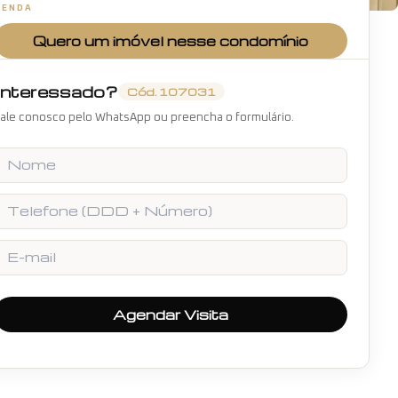
VENDA
+
6
fotos
Quero um imóvel nesse condomínio
Interessado?
Cód.
107031
ale conosco pelo WhatsApp ou preencha o formulário.
Nome
Telefone
E-mail
Agendar Visita