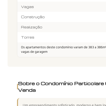
Vagas
Construção
Realização
Torres
Os apartamentos deste condomínio variam de 383 a 386m², 
vagas de garagem
Sobre o Condomínio
Particolar
Venda
Um empreendimento sofisticado, moderno e bem lo