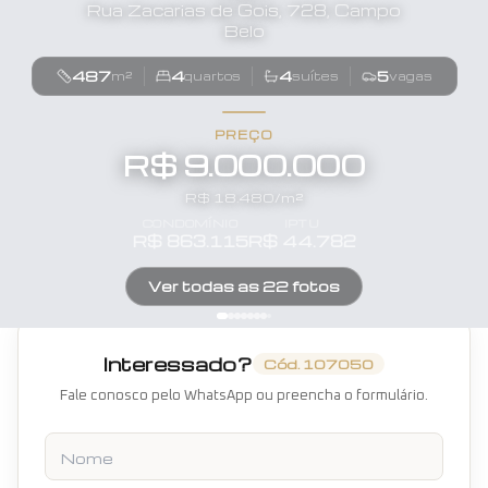
Rua Zacarias de Gois, 728, Campo
Belo
487
4
4
5
m²
quartos
suítes
vagas
PREÇO
R$ 9.000.000
R$
18.480
/m²
CONDOMÍNIO
IPTU
R$
863.115
R$
44.782
Ver todas as
22
fotos
Interessado?
Cód.
107050
Fale conosco pelo WhatsApp ou preencha o formulário.
Nome