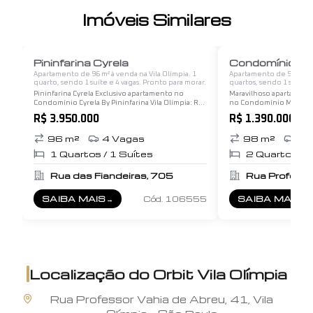
Imóveis Similares
1
/
12
Pininfarina Cyrela
Condomínio Mo
Apartamento de 96 m² à venda na Vila Olímpia. 1
Apartamento de 98 m² à v
quarto, sendo 1 suíte e 4 vagas. Pronto para morar.
quartos, sendo 1 suíte e
morar.
Pininfarina Cyrela Exclusivo apartamento no
Maravilhoso apartament
Condomínio Cyrela By Pininfarina Vila Olímpia: Rua
no Condomínio Monte O
Das Fiandeiras 705. Este elegante apartamento,
receber seus novos mor
R$ 3.950.000
R$ 1.390.000
assinado pelo renomado estúdio italiano
estilo. Localizado em and
Pininfarina,…
completamente refor
96
m²
4
Vagas
98
m²
2
V
1
Quartos /
1
Suítes
2
Quartos /
1
Rua das Fiandeiras, 705
SAIBA MAIS
→
Cód.
106555
SAIBA MAIS
→
SOBRE
PININFARINA CYRELA
SOBRE
CONDO
Localização do
Orbit Vila Olímpia
Rua
Professor Vahia de Abreu
,
41
,
Vila