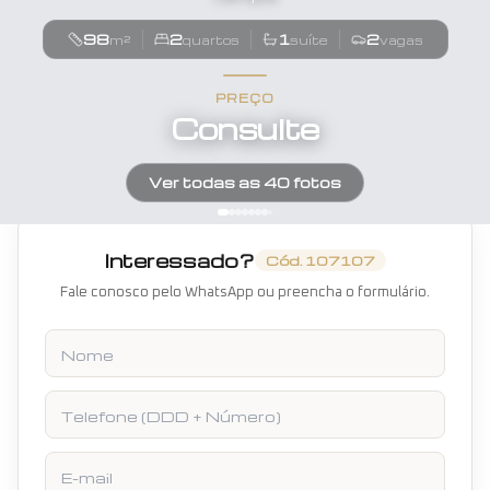
98
2
1
2
m²
quartos
suíte
vagas
PREÇO
Consulte
Ver todas as
40
fotos
Interessado?
Cód.
107107
Fale conosco pelo WhatsApp ou preencha o formulário.
Nome
Telefone
E-mail