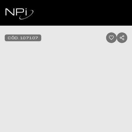
Pular para o conteúdo
1
/
40
CÓD.
107107