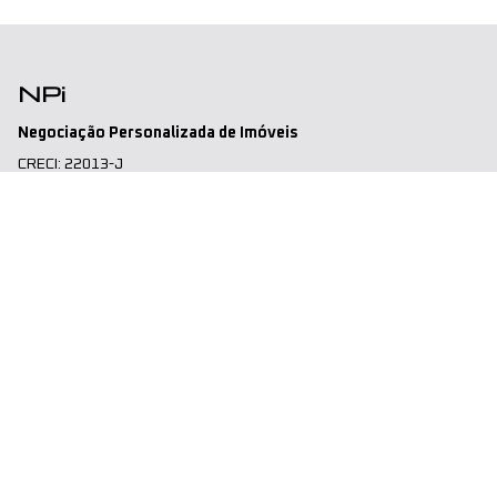
NPi
Negociação Personalizada de Imóveis
CRECI: 22013-J
CNPJ: 13.007.405/0001-01
Endereço
LWM Corporate
Rua George Ohm, 206
Cj. 101 – Torre B – Brooklin
São Paulo – SP – 04576-020
Telefone
(11) 2614-4414
WhatsApp: (11) 5028-6131