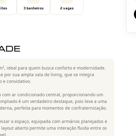
íte
s
3
banheiro
s
2
vaga
s
DADE
², ideal para quem busca conforto e modernidade.
e por sua ampla sala de living, que se integra
 e convidativo.
ta com ar condicionado central, proporcionando um
ampliado é um verdadeiro destaque, pois leva a uma
rna, perfeita para momentos de confraternização.
timizar o espaço, equipada com armários planejados e
 layout aberto permite uma interação fluida entre os
vel.