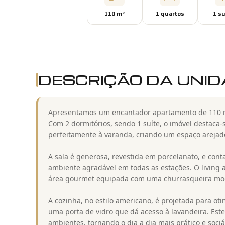
110
m²
1
quarto
s
1
su
DESCRIÇÃO DA UNI
Apresentamos um encantador apartamento de 110 m
Com 2 dormitórios, sendo 1 suíte, o imóvel destaca-s
perfeitamente à varanda, criando um espaço arejado
A sala é generosa, revestida em porcelanato, e con
ambiente agradável em todas as estações. O living 
área gourmet equipada com uma churrasqueira mode
A cozinha, no estilo americano, é projetada para o
uma porta de vidro que dá acesso à lavandeira. Este
ambientes, tornando o dia a dia mais prático e sociá