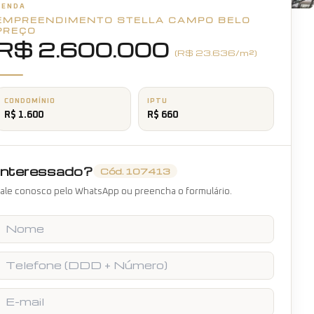
VENDA
EMPREENDIMENTO STELLA CAMPO BELO
+
19
fotos
PREÇO
R$ 2.600.000
(R$
23.636
/m²)
CONDOMÍNIO
IPTU
R$ 1.600
R$ 660
Interessado?
Cód.
107413
ale conosco pelo WhatsApp ou preencha o formulário.
Nome
Telefone
E-mail