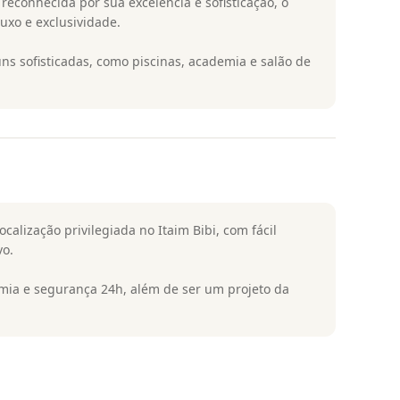
econhecida por sua excelência e sofisticação, o
xo e exclusividade.
s sofisticadas, como piscinas, academia e salão de
alização privilegiada no Itaim Bibi, com fácil
vo.
emia e segurança 24h, além de ser um projeto da