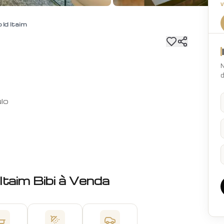
 Id Itaim
N
d
ulo
Itaim Bibi
à Venda