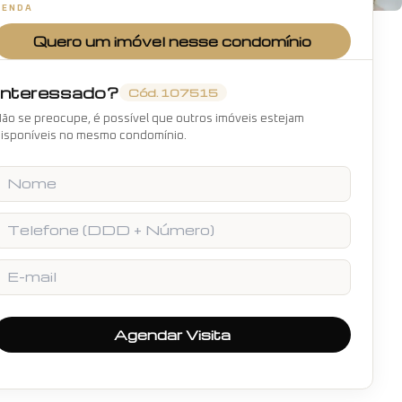
VENDA
+
25
fotos
Quero um imóvel nesse condomínio
Interessado?
Cód.
107515
ão se preocupe, é possível que outros imóveis estejam
isponíveis no mesmo condomínio.
Nome
Telefone
E-mail
Agendar Visita