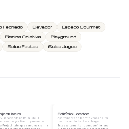
o Fechado
Elevador
Espaco Gourmet
Piscina Coletiva
Playground
Salao Festas
Salao Jogos
1
/
12
1
/
12
oject Itaim
Edifício London
8 m² à venda no Itaim Bibi. 3
Apartamento de 162 m² à venda no Itaim Bibi. 3
suítes e 3 vagas. Pronto para morar.
quartos, sendo 3 suítes e 3 vagas.
a Project Itaim que combina charme
Este apartamento no condomínio london conta com