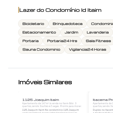
Lazer do
Condomínio Id Itaim
Bicicletario
Brinquedoteca
Condomini
Estacionamento
Jardim
Lavanderia
Portaria
Portaria24 Hrs
Sala Fitness
Sauna Condominio
Vigilancia24 Horas
Imóveis Similares
1
/
12
1125 Joaquim Itaim
Itacema Pr
Apartamento de 147 m² à venda no Itaim Bibi. 3
Apartamento de 15
quartos, sendo 3 suítes e 2 vagas. Pronto para morar.
quartos, sendo 3 
1125 Joaquim Itaim No condomínio 1125 Joaquim
Duplex no Itacem