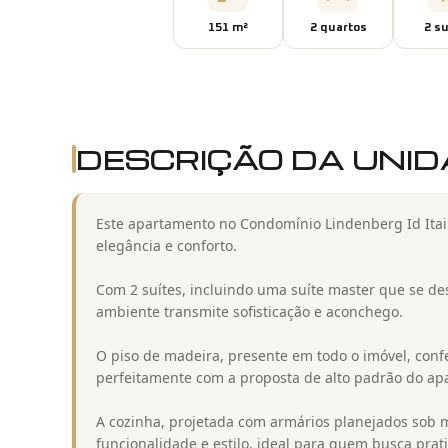
151
m²
2
quarto
s
2
su
DESCRIÇÃO DA UNI
Este apartamento no Condomínio Lindenberg Id Itai
elegância e conforto.
Com 2 suítes, incluindo uma suíte master que se des
ambiente transmite sofisticação e aconchego.
O piso de madeira, presente em todo o imóvel, conf
perfeitamente com a proposta de alto padrão do ap
A cozinha, projetada com armários planejados sob 
funcionalidade e estilo, ideal para quem busca pra