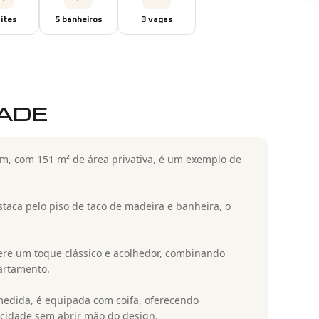
íte
s
5
banheiro
s
3
vaga
s
DADE
m, com 151 m² de área privativa, é um exemplo de
taca pelo piso de taco de madeira e banheira, o
ere um toque clássico e acolhedor, combinando
artamento.
medida, é equipada com coifa, oferecendo
ticidade sem abrir mão do design.