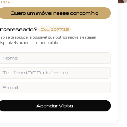
VENDA
+
15
fotos
Quero um imóvel nesse condomínio
Interessado?
Cód.
107719
ão se preocupe, é possível que outros imóveis estejam
isponíveis no mesmo condomínio.
Nome
Telefone
E-mail
Agendar Visita