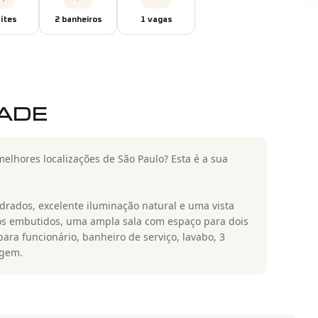
íte
s
2
banheiro
s
1
vaga
s
DADE
lhores localizações de São Paulo? Esta é a sua
rados, excelente iluminação natural e uma vista
rios embutidos, uma ampla sala com espaço para dois
ara funcionário, banheiro de serviço, lavabo, 3
agem.