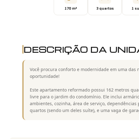
170
m²
3
quarto
s
1
su
DESCRIÇÃO DA UNI
Você procura conforto e modernidade em uma das me
oportunidade!
Este apartamento reformado possui 162 metros quad
livre para o jardim do condomínio. Ele inclui armá
ambientes, cozinha, área de serviço, dependências p
quartos (sendo um deles suíte), e uma vaga de gar