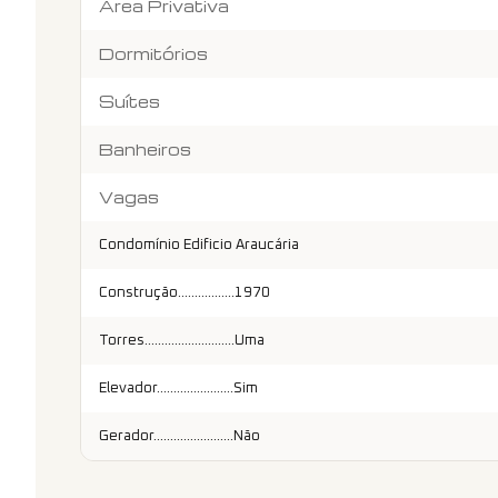
Área Privativa
Dormitórios
Suítes
Banheiros
Vagas
Condomínio Edificio Araucária
Construção.................1970
Torres...........................Uma
Elevador.......................Sim
Gerador........................Não