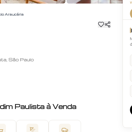
cio Araucária
N
d
sta, São Paulo
dim Paulista
à Venda