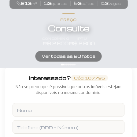
213
3
3
3
m²
quartos
suítes
vagas
PREÇO
Consulte
CONDOMÍNIO
IPTU
R$
2.800
R$
2.600
Ver todas as
20
fotos
Interessado?
Cód.
107795
Não se preocupe, é possível que outros imóveis estejam
disponíveis no mesmo condomínio.
Nome
Telefone