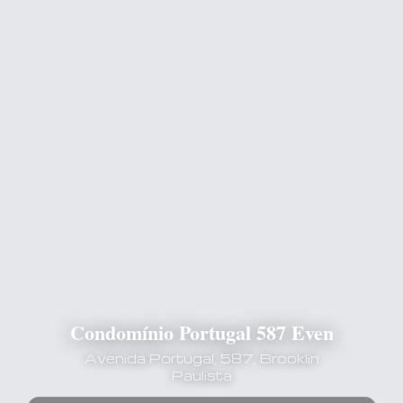
Condomínio Portugal 587 Even
Avenida Portugal, 587, Brooklin
Paulista