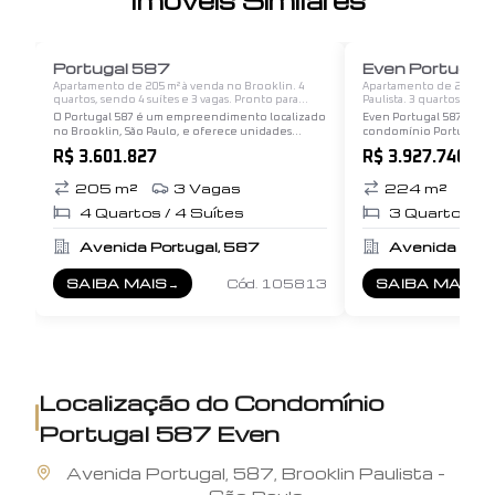
Imóveis Similares
1
/
12
Portugal 587
Even Portugal
Apartamento de 205 m² à venda no Brooklin. 4
Apartamento de 224 m² 
quartos, sendo 4 suítes e 3 vagas. Pronto para
Paulista. 3 quartos, sendo
morar.
Pronto para morar.
O Portugal 587 é um empreendimento localizado
Even Portugal 587 A un
no Brooklin, São Paulo, e oferece unidades
condomínio Portugal 5
residenciais sofisticadas e exclusivas. Aqui estão
experiência residencial
R$ 3.601.827
R$ 3.927.740
alguns detalhes sobre essas unidades: Tamanho e
localização privilegiada
Layout: As…
apartamento combina co
205
m²
3
Vagas
224
m²
3
4
Quartos /
4
Suítes
3
Quartos /
Avenida Portugal, 587
Avenida Port
SAIBA MAIS
→
Cód.
105813
SAIBA MAIS
→
SOBRE
PORTUGAL 587
SOBRE
EVEN 
Localização do
Condomínio
Portugal 587 Even
Avenida
Portugal
,
587
,
Brooklin Paulista
-