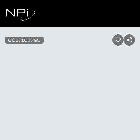
Pular para o conteúdo
1
/
20
CÓD.
107795