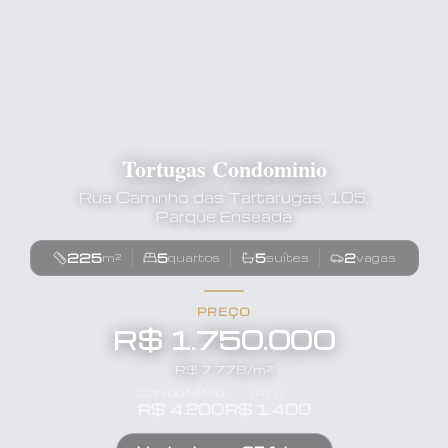
Tortugas Condominio
Rua Caminho das Tartarugas, 105,
Parque Enseada
225
5
5
2
m²
quartos
suítes
vagas
PREÇO
R$ 1.750.000
R$
7.778
/m²
CONDOMÍNIO
IPTU
R$
4.200
R$
1.400