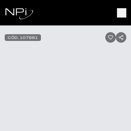
Pular para o conteúdo
1
/
25
CÓD.
107981