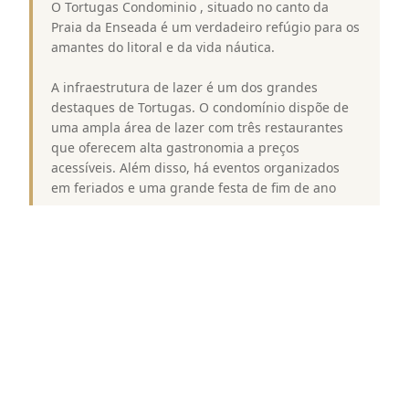
O Tortugas Condominio , situado no canto da
Praia da Enseada é um verdadeiro refúgio para os
amantes do litoral e da vida náutica.
A infraestrutura de lazer é um dos grandes
destaques de Tortugas. O condomínio dispõe de
uma ampla área de lazer com três restaurantes
que oferecem alta gastronomia a preços
acessíveis. Além disso, há eventos organizados
em feriados e uma grande festa de fim de ano
Para os entusiastas do esporte, o Tortugas oferece
quadras de tênis, poliesportiva e squash,
garantindo opções variadas de atividades físicas
A academia de frente para o mar conta com
personal trainers, e há uma área para crianças
com entretenimento adicional em feriados
Um lugar que combina luxo, conforto e uma
variedade de opções de lazer em um cenário