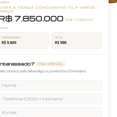
VENDA
CASA A VENDA CONDOMINIO VILA VERDE
+
17
fotos
PREÇO
R$ 7.850.000
(R$
7.136
/m²)
CONDOMÍNIO
IPTU
R$ 9.820
R$ 580
Interessado?
Cód.
108131
ale conosco pelo WhatsApp ou preencha o formulário.
Nome
Telefone
E-mail