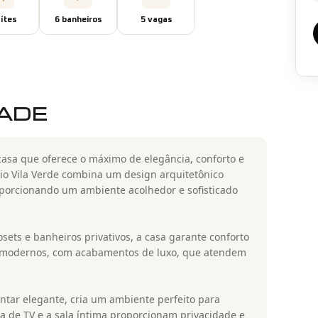
íte
s
6
banheiro
s
5
vaga
s
DADE
casa que oferece o máximo de elegância, conforto e
io Vila Verde combina um design arquitetônico
oporcionando um ambiente acolhedor e sofisticado
ets e banheiros privativos, a casa garante conforto
s modernos, com acabamentos de luxo, que atendem
antar elegante, cria um ambiente perfeito para
la de TV e a sala íntima proporcionam privacidade e