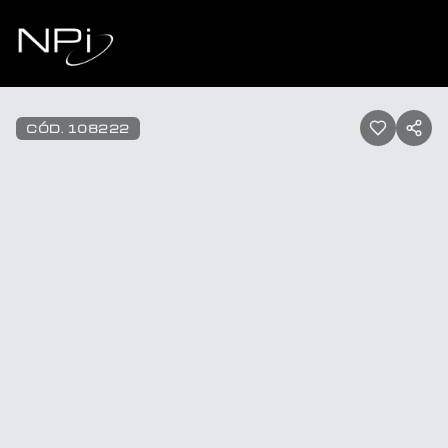
Pular para o conteúdo
1
/
38
CÓD.
108222