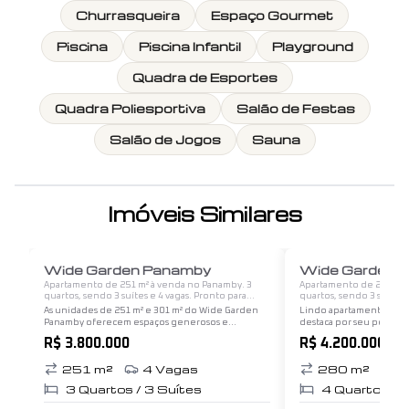
Churrasqueira
Espaço Gourmet
Piscina
Piscina Infantil
Playground
Quadra de Esportes
Quadra Poliesportiva
Salão de Festas
Salão de Jogos
Sauna
Imóveis Similares
1
/
12
Wide Garden Panamby
Wide Garden
Apartamento de 251 m² à venda no Panamby. 3
Apartamento de 280 m² 
quartos, sendo 3 suítes e 4 vagas. Pronto para
quartos, sendo 3 suítes 
morar.
morar.
As unidades de 251 m² e 301 m² do Wide Garden
Lindo apartamento de 2
Panamby oferecem espaços generosos e
destaca por seu pé dire
confortáveis, projetados para proporcionar uma
proporcionando um amb
R$ 3.800.000
R$ 4.200.000
experiência de moradia de alto padrão. Aqui está
vista permanente e fant
uma descrição…
atrativos do imóvel,…
251
m²
4
Vagas
280
m²
4
3
Quartos /
3
Suítes
4
Quartos /