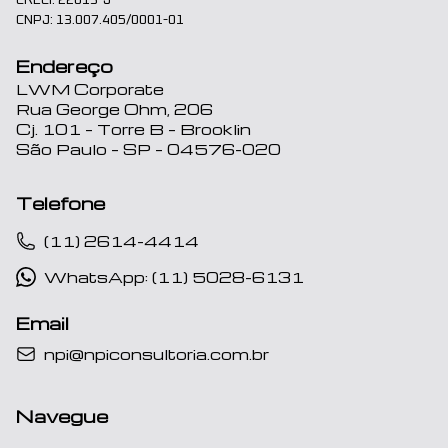
CRECI: 22013-J
CNPJ: 13.007.405/0001-01
Endereço
LWM Corporate
Rua George Ohm, 206
Cj. 101 – Torre B – Brooklin
São Paulo – SP – 04576-020
Telefone
(11) 2614-4414
WhatsApp: (11) 5028-6131
Email
npi@npiconsultoria.com.br
Navegue