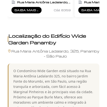
Rua Maria Antônia Ladalardo, 325
SAIBA MAIS
→
Cód.
8359
SAIBA MAIS
→
SOBRE
WIDE GARDEN PANAMBY
SOBRE
WIDE 
Localização do
Edifício Wide
Garden Panamby
Rua
Maria Antônia Ladalardo
,
325
,
Panamby
-
São Paulo
O Condomínio Wide Garden está situado na Rua
Maria Antônia Ladalardo 325, no bairro Jardim
Fonte do Morumbi, em São Paulo, uma região
tranquila e arborizada, com fácil acesso à
Marginal Pinheiros e às principais vias da cidade.
Próximo ao Parque Burle Marx, oferece aos
moradores um ambiente calmo e integrado à