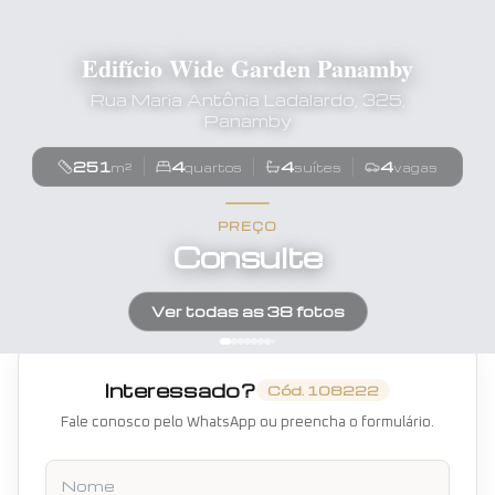
Edifício Wide Garden Panamby
Rua Maria Antônia Ladalardo, 325,
Panamby
251
4
4
4
m²
quartos
suítes
vagas
PREÇO
Consulte
Ver todas as
38
fotos
Interessado?
Cód.
108222
Fale conosco pelo WhatsApp ou preencha o formulário.
Nome