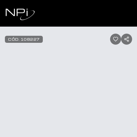
Pular para o conteúdo
1
/
20
CÓD.
108227