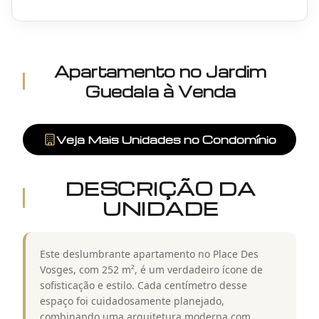
Apartamento
no
Jardim
Guedala
à Venda
Veja Mais Unidades no Condomínio
DESCRIÇÃO DA
UNIDADE
Este deslumbrante apartamento no Place Des
Vosges, com 252 m², é um verdadeiro ícone de
sofisticação e estilo. Cada centímetro desse
espaço foi cuidadosamente planejado,
combinando uma arquitetura moderna com