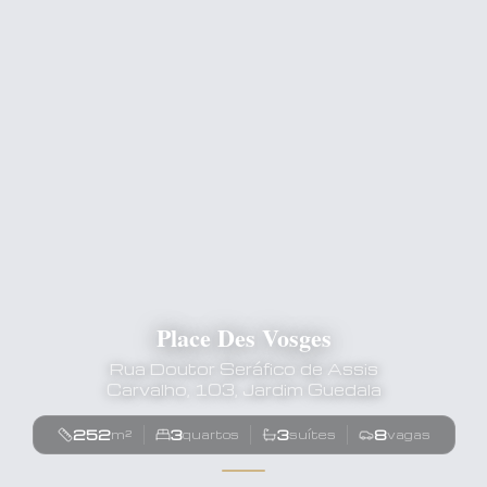
Place Des Vosges
Rua Doutor Seráfico de Assis
Carvalho, 103, Jardim Guedala
252
3
3
8
m²
quartos
suítes
vagas