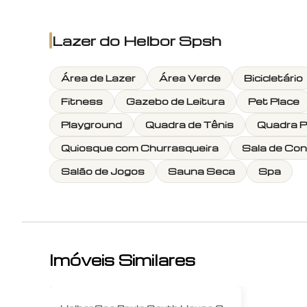
Lazer do
Helbor Spsh
Área de Lazer
Área Verde
Bicicletário
Fitness
Gazebo de Leitura
Pet Place
Playground
Quadra de Tênis
Quadra P
Quiosque com Churrasqueira
Sala de Co
Salão de Jogos
Sauna Seca
Spa
Imóveis Similares
1
/
12