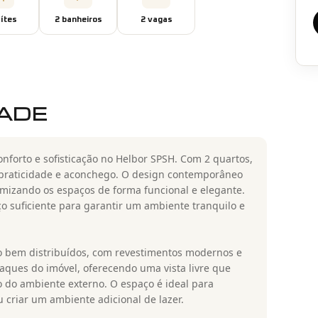
íte
s
2
banheiro
s
2
vaga
s
DADE
forto e sofisticação no Helbor SPSH. Com 2 quartos,
a praticidade e aconchego. O design contemporâneo
imizando os espaços de forma funcional e elegante.
o suficiente para garantir um ambiente tranquilo e
 bem distribuídos, com revestimentos modernos e
aques do imóvel, oferecendo uma vista livre que
do ambiente externo. O espaço é ideal para
ou criar um ambiente adicional de lazer.