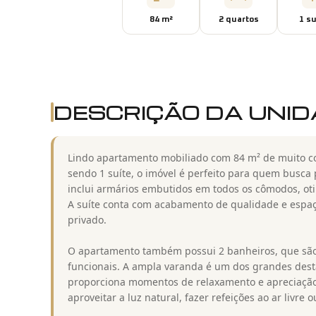
84
m²
2
quarto
s
1
su
DESCRIÇÃO DA UNI
Lindo apartamento mobiliado com 84 m² de muito con
sendo 1 suíte, o imóvel é perfeito para quem busc
inclui armários embutidos em todos os cômodos, ot
A suíte conta com acabamento de qualidade e espaç
privado.
O apartamento também possui 2 banheiros, que são
funcionais. A ampla varanda é um dos grandes dest
proporciona momentos de relaxamento e apreciação 
aproveitar a luz natural, fazer refeições ao ar livre 