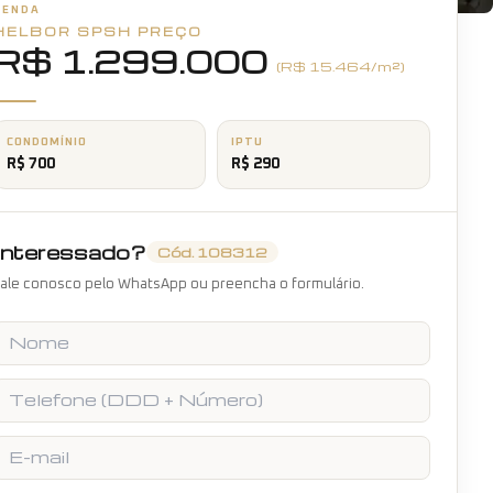
VENDA
HELBOR SPSH
PREÇO
+
25
fotos
R$ 1.299.000
(R$
15.464
/m²)
CONDOMÍNIO
IPTU
R$ 700
R$ 290
Interessado?
Cód.
108312
ale conosco pelo WhatsApp ou preencha o formulário.
Nome
Telefone
E-mail