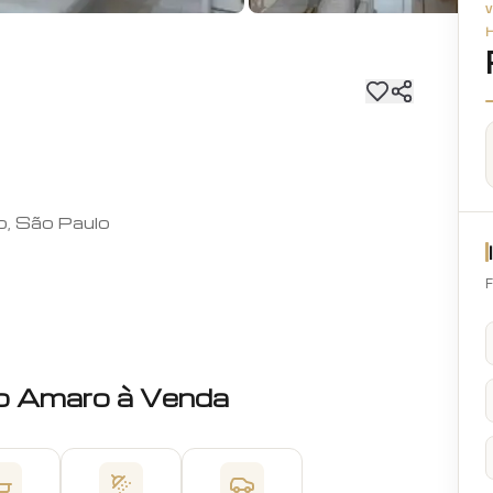
o, São Paulo
F
o Amaro
à Venda