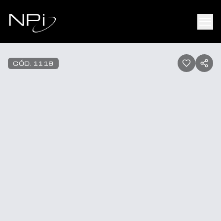
Pular para o conteúdo
1
/
8
CÓD.
1118