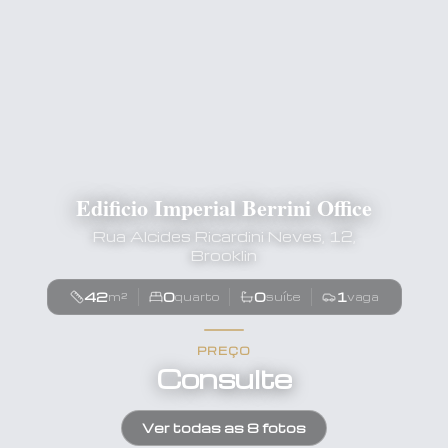
Edificio Imperial Berrini Office
Rua Alcides Ricardini Neves, 12,
Brooklin
42
0
0
1
m²
quarto
suíte
vaga
PREÇO
Consulte
Ver todas as
8
fotos