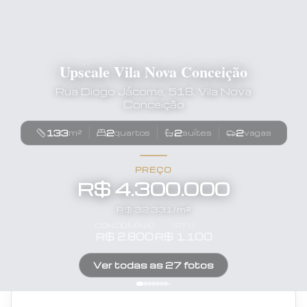
Upscale Vila Nova Conceição
Rua Diogo Jácome, 518, Vila Nova
Conceição
133
2
2
2
m²
quartos
suítes
vagas
PREÇO
R$ 4.300.000
R$
32.331
/m²
CONDOMÍNIO
IPTU
R$
2.800
R$
1.100
Ver todas as
27
fotos