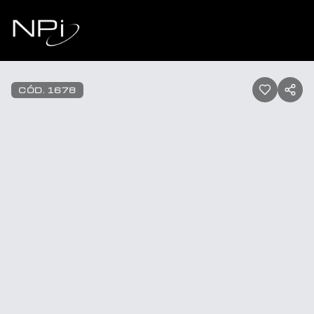
Pular para o conteúdo
1
/
27
CÓD.
1678