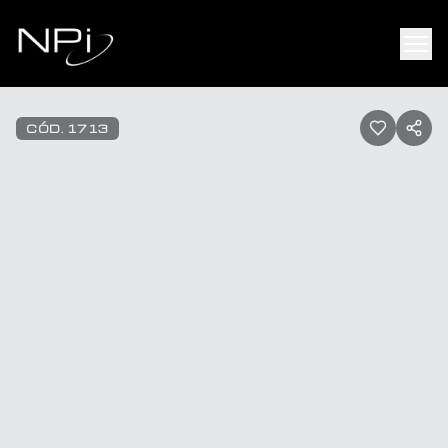
Pular para o conteúdo
1
/
28
CÓD.
1713