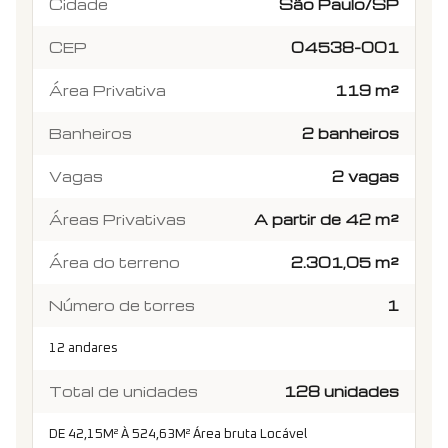
Cidade
São Paulo/SP
CEP
04538-001
Área Privativa
119 m²
Banheiros
2 banheiros
Vagas
2 vagas
Áreas Privativas
A partir de 42 m²
Área do terreno
2.301,05 m²
Número de torres
1
12 andares
Total de unidades
128 unidades
DE 42,15M² À 524,63M² Área bruta Locável