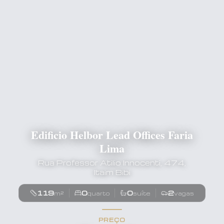
Edificio Helbor Lead Offices Faria
Lima
Rua Professor Atilio Innocenti, 474,
Itaim Bibi
119
0
0
2
m²
quarto
suíte
vagas
PREÇO