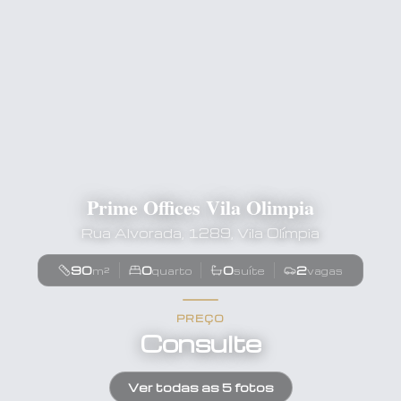
Prime Offices Vila Olimpia
Rua Alvorada, 1289, Vila Olímpia
90
0
0
2
m²
quarto
suíte
vagas
PREÇO
Consulte
Ver todas as
5
fotos