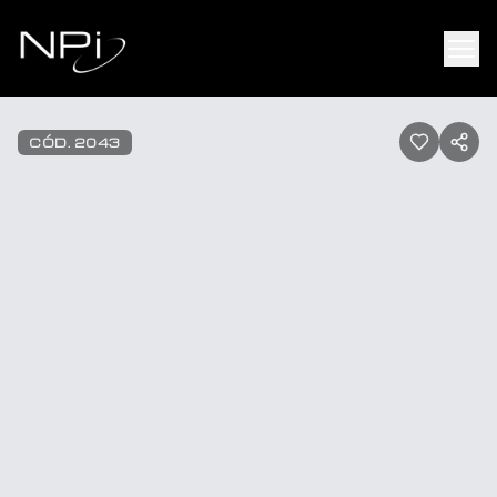
Pular para o conteúdo
1
/
5
CÓD.
2043