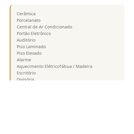
Cerâmica
Porcelanato
Central de Ar Condicionado
Portão Eletrônico
Auditório
Piso Laminado
Piso Elevado
Alarme
Aquecimento ElétricoTábua / Madeira
Escritório
Divisória
Circuito Interno TV
Portaria 24 Horas
Sala de Reunião
Loja de Conveniência
Andar Alto
Elevador com Gerador
Decorado