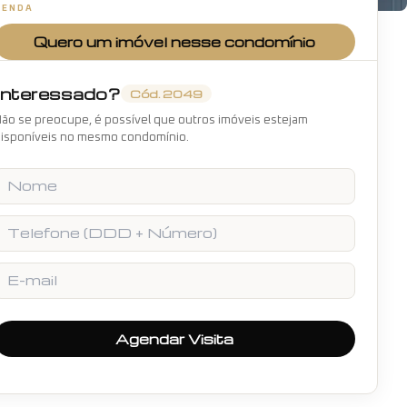
VENDA
+
28
fotos
Quero um imóvel nesse condomínio
Interessado?
Cód.
2049
ão se preocupe, é possível que outros imóveis estejam
isponíveis no mesmo condomínio.
Nome
Telefone
E-mail
Agendar Visita