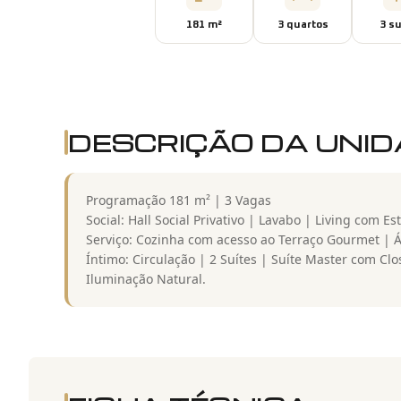
181
m²
3
quarto
s
3
su
DESCRIÇÃO DA UNI
Programação 181 m² | 3 Vagas
Social: Hall Social Privativo | Lavabo | Living com E
Serviço: Cozinha com acesso ao Terraço Gourmet | Á
Íntimo: Circulação | 2 Suítes | Suíte Master com Clo
Iluminação Natural.