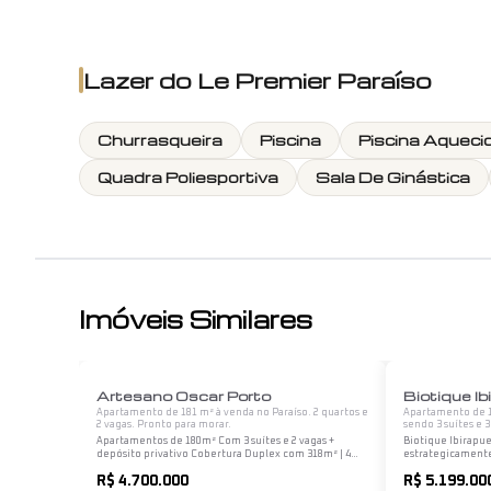
Lazer do
Le Premier Paraíso
Churrasqueira
Piscina
Piscina Aqueci
Quadra Poliesportiva
Sala De Ginástica
Imóveis Similares
1
/
12
Artesano Oscar Porto
Biotique Ib
Apartamento de 181 m² à venda no Paraíso. 2 quartos e
Apartamento de 19
2 vagas. Pronto para morar.
sendo 3 suítes e 
Apartamentos de 180m² Com 3 suítes e 2 vagas +
Biotique Ibirapue
depósito privativo Cobertura Duplex com 318m² | 4
estrategicamente 
suítes | 3 vagas | Depósito privativo
Paulista. Em um 
R$ 4.700.000
R$ 5.199.00
e duas torres com