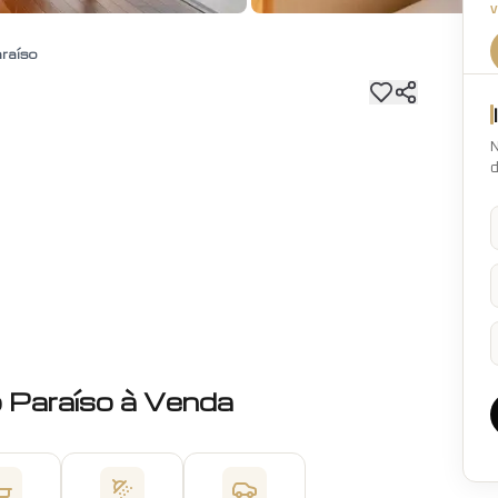
raíso
N
d
o
Paraíso
à Venda