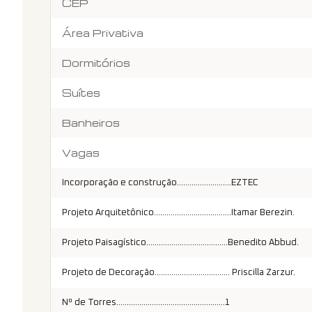
CEP
Área Privativa
Dormitórios
Suítes
Banheiros
Vagas
Incorporação e construção..........................EZTEC
Projeto Arquitetônico.....................................Itamar Berezin.
Projeto Paisagístico.......................................Benedito Abbud.
Projeto de Decoração.................................... Priscilla Zarzur.
Nº de Torres....................................................1