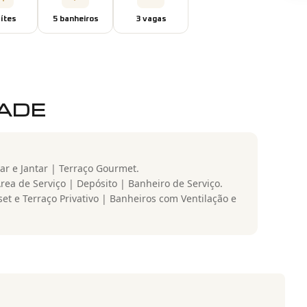
íte
s
5
banheiro
s
3
vaga
s
DADE
star e Jantar | Terraço Gourmet.
rea de Serviço | Depósito | Banheiro de Serviço.
set e Terraço Privativo | Banheiros com Ventilação e