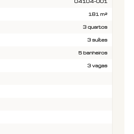
04104-001
181 m²
3 quartos
3 suítes
5 banheiros
3 vagas