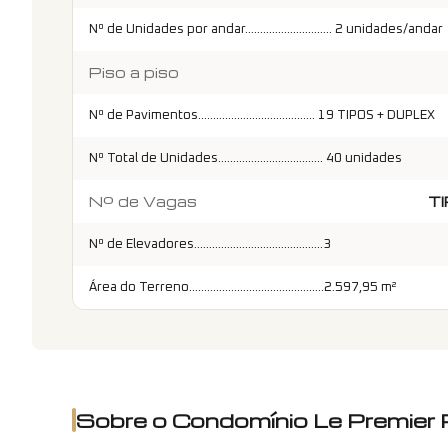
Nº de Unidades por andar............................. 2 unidades/andar
Piso a piso
Nº de Pavimentos....................................... 19 TIPOS + DUPLEX
Nº Total de Unidades................................... 40 unidades
Nº de Vagas
TI
Nº de Elevadores...........................................3
Área do Terreno.............................................2.597,95 m²
Sobre o Condomínio
Le Premier 