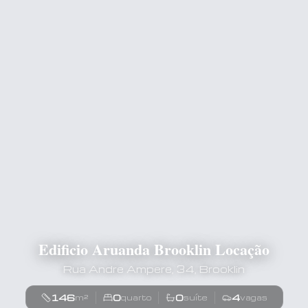
Edificio Aruanda Brooklin Locação
Rua Andre Ampere, 34, Brooklin
146
0
0
4
m²
quarto
suíte
vagas