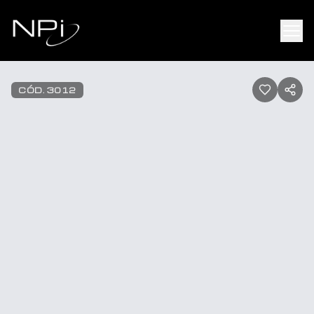
Pular para o conteúdo
1
/
15
CÓD.
3012