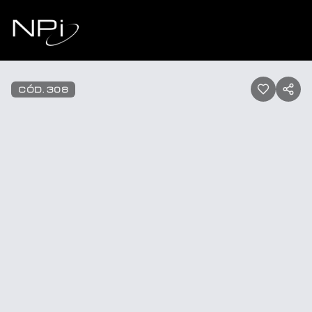
Pular para o conteúdo
1
/
10
CÓD.
308