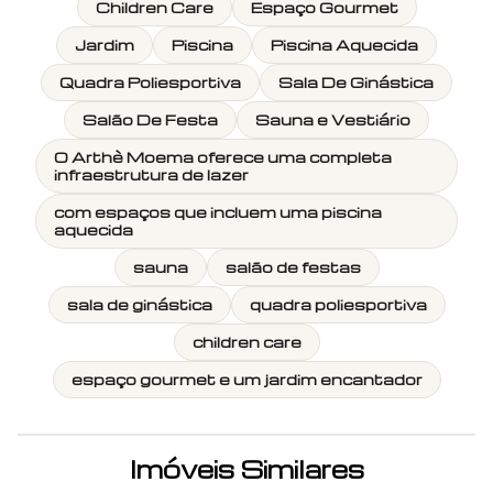
Children Care
Espaço Gourmet
Jardim
Piscina
Piscina Aquecida
Quadra Poliesportiva
Sala De Ginástica
Salão De Festa
Sauna e Vestiário
O Arthè Moema oferece uma completa
infraestrutura de lazer
com espaços que incluem uma piscina
aquecida
sauna
salão de festas
sala de ginástica
quadra poliesportiva
children care
espaço gourmet e um jardim encantador
Imóveis Similares