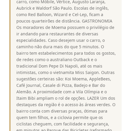
carro, como Móbile, Vértice, Augusto Laranja,
Aubrick e Waldorf São Paulo. Escolas de inglês,
como Red Balloon, Wizard e Cel-Lep, ficam a
poucos quarteirões de distância. GASTRONOMIA
Os moradores de Moema possuem o privilégio de
ir andando para restaurantes de diversas
especialidades. Caso desejem usar o carro, o
caminho não dura mais do que 5 minutos. O
bairro tem estabelecimentos para todos os gostos,
de redes como o australiano Outback e o
tradicional Dom Pepe Di Napoli, até os mais
intimistas, como o vietnamita Miss Saigon. Outras
sugestões certeiras são: Koi Moema, AppleBees,
Café Journal, Casale di Pizza, Badejo e Bar do
Alemão. A proximidade com a Vila Olímpia e o
Itaim Bibi ampliam o rol de opções. LAZER Um dos
destaques da região é o acesso às áreas verdes. O
bairro conta com diversas praças, ótimas para
quem tem filhos, e a ciclovia permite que os
ciclistas cheguem, com facilidade e segurança,
em minutos ao Parque das Bicicletas (reformado