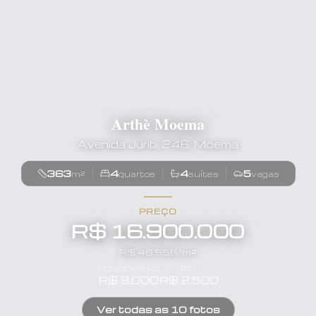
Arthè Moema
Avenida Juriti, 246, Moema
363
4
4
5
m²
quartos
suítes
vagas
PREÇO
R$ 16.900.000
R$
46.556
/m²
CONDOMÍNIO
IPTU
R$
8.000
R$
2.500
Ver todas as
10
fotos