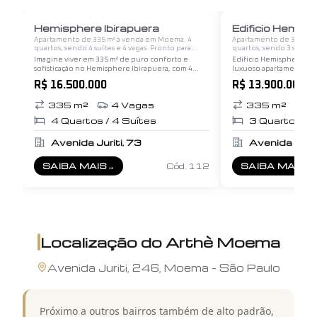
1
/
12
Hemisphere Ibirapuera
Edificio Hemi
Apartamento de 335 m² à venda em Moema. 4
Apartamento de 335 m² 
quartos, sendo 4 suítes e 4 vagas. Pronto para
quartos, sendo 3 suítes 
morar.
morar.
Imagine viver em 335 m² de puro conforto e
Edificio Hemisphere M
sofisticação no Hemisphere Ibirapuera, com 4
luxuoso apartamento l
suítes amplas, 4 vagas de garagem e uma vista
3 dormitórios, 3 suítes S
R$ 16.500.000
R$ 13.900.000
panorâmica deslumbrante de andar alto que abre
excelentes 335m² e cont
um horizonte único…
estar, de jantar e…
335
m²
4
Vagas
335
m²
4
4
Quartos /
4
Suítes
3
Quartos /
Avenida Juriti, 73
Avenida Jurit
SAIBA MAIS
→
Cód.
112
SAIBA MAIS
→
SOBRE
HEMISPHERE IBIRAPUERA
SOBRE
EDIFI
Localização do
Arthè Moema
Avenida
Juriti
,
246
,
Moema
-
São Paulo
Próximo a outros bairros também de alto padrão,