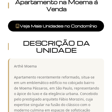
Apartamento
na
Moema
à
Venda
Veja Mais Unidades no Condomínio
DESCRIÇÃO DA
UNIDADE
Arthè Moema
Apartamento recentemente reformado, situa-se
em um emblemático edifício no cobiçado bairro
de Moema Pássaros, em São Paulo, representando
o ápice do luxo e da elegância urbana. Concebido
pelo prestigiado arquiteto Fábio Morozini, cuja
expertise singular na fusão do clássico com o
moderno culmina em espaços de sofisticação