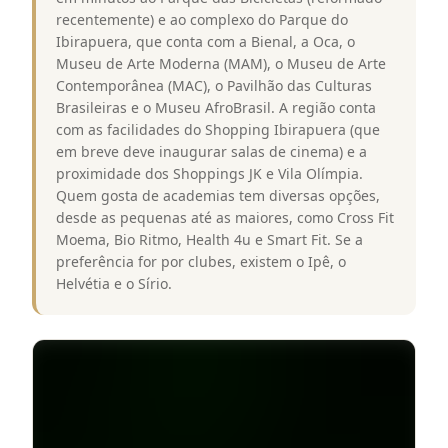
recentemente) e ao complexo do Parque do
Ibirapuera, que conta com a Bienal, a Oca, o
Museu de Arte Moderna (MAM), o Museu de Arte
Contemporânea (MAC), o Pavilhão das Culturas
Brasileiras e o Museu AfroBrasil. A região conta
com as facilidades do Shopping Ibirapuera (que
em breve deve inaugurar salas de cinema) e a
proximidade dos Shoppings JK e Vila Olímpia.
Quem gosta de academias tem diversas opções,
desde as pequenas até as maiores, como Cross Fit
Moema, Bio Ritmo, Health 4u e Smart Fit. Se a
preferência for por clubes, existem o Ipê, o
Helvétia e o Sírio.