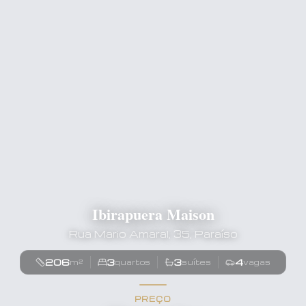
Ibirapuera Maison
Rua Mario Amaral, 35, Paraíso
206
3
3
4
m²
quartos
suítes
vagas
PREÇO