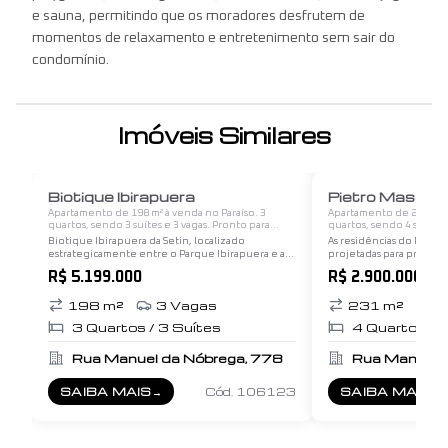
e sauna, permitindo que os moradores desfrutem de
momentos de relaxamento e entretenimento sem sair do
condomínio.
Imóveis Similares
1
/
12
Biotique Ibirapuera
Pietro Mascagn
Apartamento de 198 m² à venda no Paraíso. 3
Apartamento de 231 m² à
quartos, sendo 3 suítes e 3 vagas. Pronto para
quartos, sendo 4 suítes 
morar.
morar.
Biotique Ibirapuera da Setin, localizado
As residências do Pietro
estrategicamente entre o Parque Ibirapuera e a
projetadas para proporc
Av. Paulista. Em um terreno com mais de 2.500m²
de conforto e sofistica
R$ 5.199.000
R$ 2.900.000
de área e duas torres com um lazer incrível,
necessidades de famíli
incluindo piscina…
amplos e…
198
m²
3
Vagas
231
m²
4
3
Quartos /
3
Suítes
4
Quartos /
Rua Manuel da Nóbrega, 778
Rua Manuel 
SAIBA MAIS
→
Cód.
106123
SAIBA MAIS
→
SOBRE
BIOTIQUE IBIRAPUERA
SOBRE
PIETR