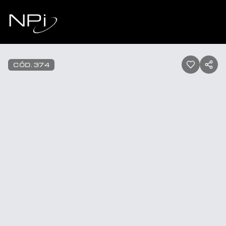
Pular para o conteúdo
1
/
10
CÓD.
374