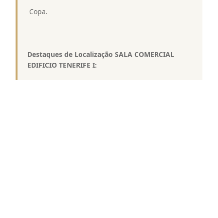
 Copa.
Destaques de Localização SALA COMERCIAL
EDIFICIO TENERIFE I:
 Excelente localização, em frente ao shopping Vila
Olímpia.
 Próximo a Marginal Pinheiros, Av. Juscelino
Kubitschek, Av. Brigadeiro Faria Lima e Rua
Funchal.
 Fácil acesso ao transporte público.
 Região com completa infraestrutura de comércio,
serviços e lazer.