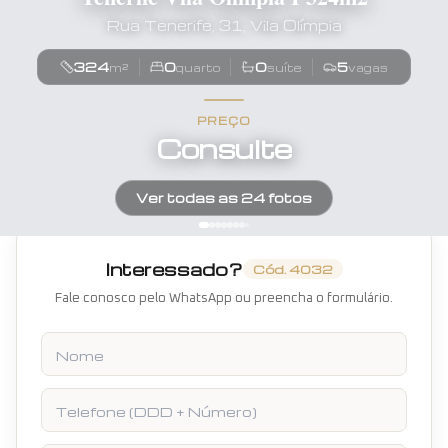
Rua Tenerife, 31, Vila Olímpia
324
0
0
5
m²
quarto
suíte
vagas
PREÇO
Consulte
Ver todas as
24
fotos
Interessado?
Cód.
4032
Fale conosco pelo WhatsApp ou preencha o formulário.
Nome
Telefone