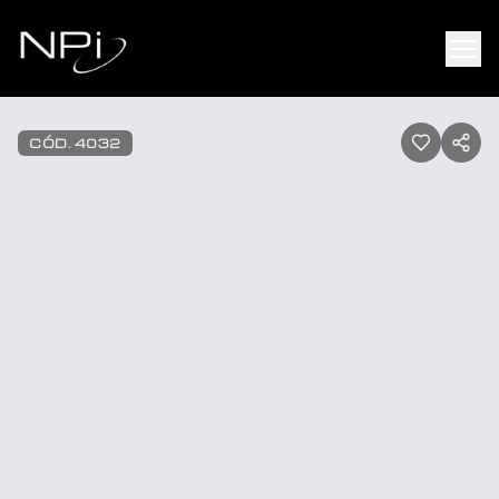
Pular para o conteúdo
1
/
24
CÓD.
4032