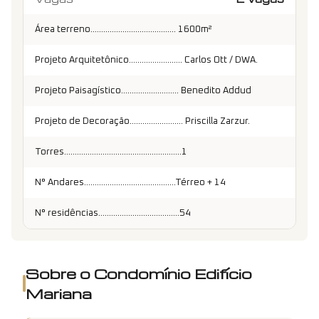
Área terreno........................................ 1600m²
Projeto Arquitetônico......................... Carlos Ott / DWA.
Projeto Paisagístico........................... Benedito Addud
Projeto de Decoração......................... Priscilla Zarzur.
Torres.......................................................1
N° Andares...........................................Térreo + 14
N° residências......................................54
Sobre o Condomínio
Edifício
Mariana