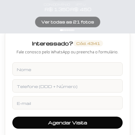
CONDOMÍNIO
IPTU
R$
1.350
R$
450
Ver todas as
21
fotos
Interessado?
Cód.
4341
Fale conosco pelo WhatsApp ou preencha o formulário.
Nome
Telefone
E-mail
Agendar Visita