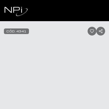
Pular para o conteúdo
1
/
21
CÓD.
4341