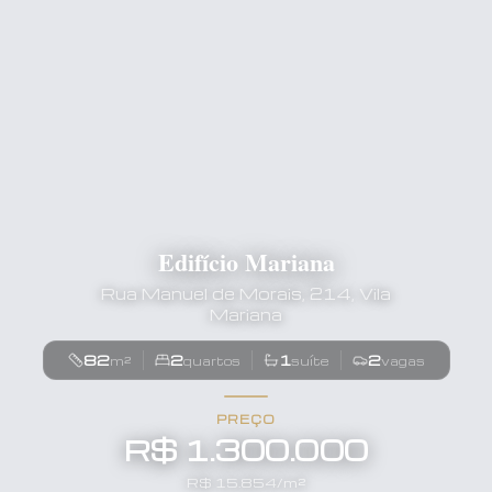
Edifício Mariana
Rua Manuel de Morais, 214, Vila
Mariana
82
2
1
2
m²
quartos
suíte
vagas
PREÇO
R$ 1.300.000
R$
15.854
/m²