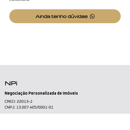
Consultoria.
Ainda tenho dúvidas
NPi
Negociação Personalizada de Imóveis
CRECI: 22013-J
CNPJ: 13.007.405/0001-01
Endereço
LWM Corporate