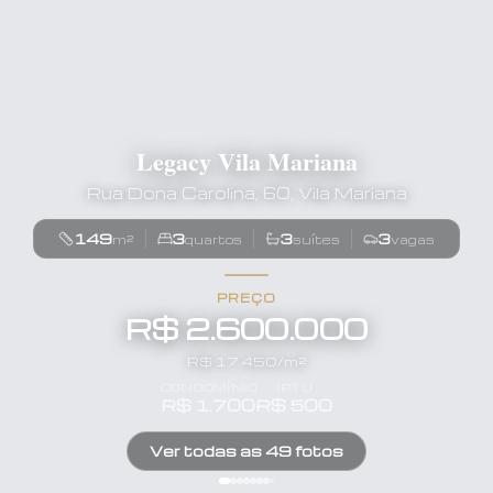
Legacy Vila Mariana
Rua Dona Carolina, 60, Vila Mariana
149
3
3
3
m²
quartos
suítes
vagas
PREÇO
R$ 2.600.000
R$
17.450
/m²
CONDOMÍNIO
IPTU
R$
1.700
R$
500
Ver todas as
49
fotos