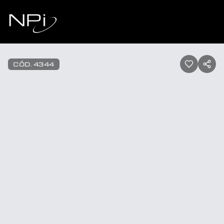
Pular para o conteúdo
1
/
49
CÓD.
4344