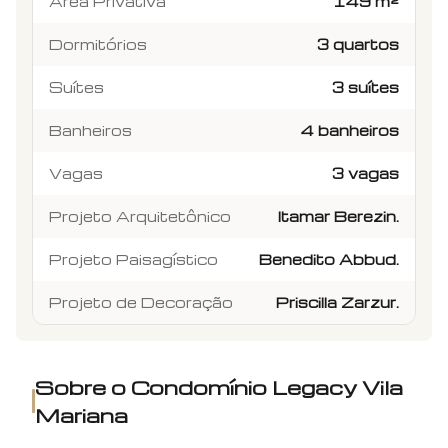
Área Privativa
149 m²
Dormitórios
3 quartos
Suítes
3 suítes
Banheiros
4 banheiros
Vagas
3 vagas
Projeto Arquitetônico
Itamar Berezin.
Projeto Paisagístico
Benedito Abbud.
Projeto de Decoração
Priscilla Zarzur.
Sobre o Condomínio
Legacy Vila
Mariana