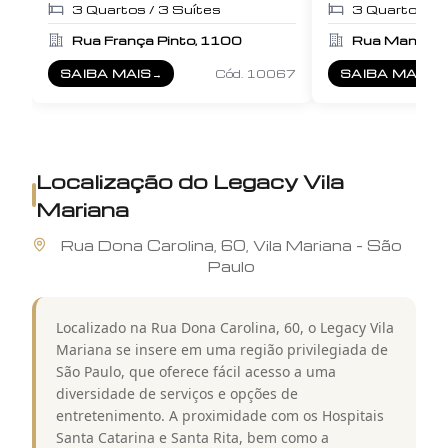
3
Quartos /
3
Suítes
3
Quartos /
Rua França Pinto, 1100
Rua Manuel d
SAIBA MAIS
→
Cód.
10067
SAIBA MAIS
→
SOBRE
CONDOMINIO SINTONIA IBIRAPUERA
SOBRE
L ' HA
Localização do
Legacy Vila
Mariana
Rua
Dona Carolina
,
60
,
Vila Mariana
-
São
Paulo
Localizado na Rua Dona Carolina, 60, o Legacy Vila
Mariana se insere em uma região privilegiada de
São Paulo, que oferece fácil acesso a uma
diversidade de serviços e opções de
entretenimento. A proximidade com os Hospitais
Santa Catarina e Santa Rita, bem como a