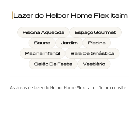
Lazer do
Helbor Home Flex Itaim
Piscina Aquecida
Espaço Gourmet
Sauna
Jardim
Piscina
Piscina Infantil
Sala De Ginástica
Salão De Festa
Vestiário
As áreas de lazer do Helbor Home Flex Itaim são um convite
ao relaxamento e ao bem-estar, contando com uma piscina
aquecida, um elegante espaço gourmet, sauna, um jardim
tranquilo, piscina infantil, uma sala de ginástica equipada,
um salão de festas versátil e vestiários, tudo projetado para
atender às suas necessidades de lazer e convívio social.