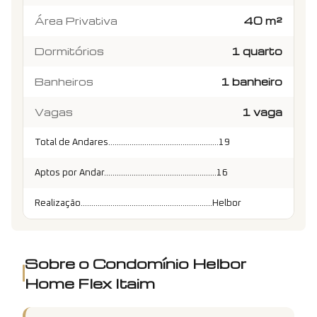
Área Privativa
40 m²
Dormitórios
1 quarto
Banheiros
1 banheiro
Vagas
1 vaga
Total de Andares....................................................19
Aptos por Andar.....................................................16
Realização..............................................................Helbor
Sobre o Condomínio
Helbor
Home Flex Itaim