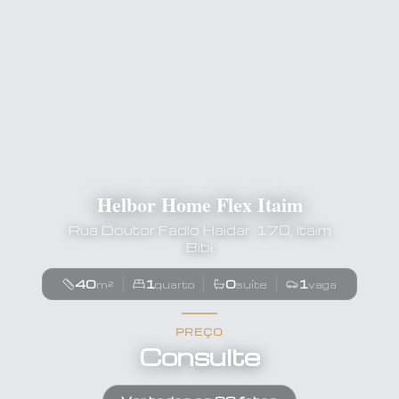
Helbor Home Flex Itaim
Rua Doutor Fadlo Haidar, 170, Itaim
Bibi
40
1
0
1
m²
quarto
suíte
vaga
PREÇO
Consulte