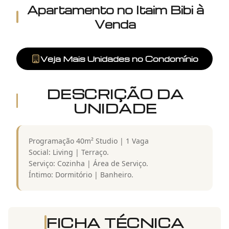
Apartamento
no
Itaim Bibi
à
Venda
Veja Mais Unidades no Condomínio
DESCRIÇÃO DA
UNIDADE
Programação 40m² Studio | 1 Vaga
Social: Living | Terraço.
Serviço: Cozinha | Área de Serviço.
Íntimo: Dormitório | Banheiro.
FICHA TÉCNICA