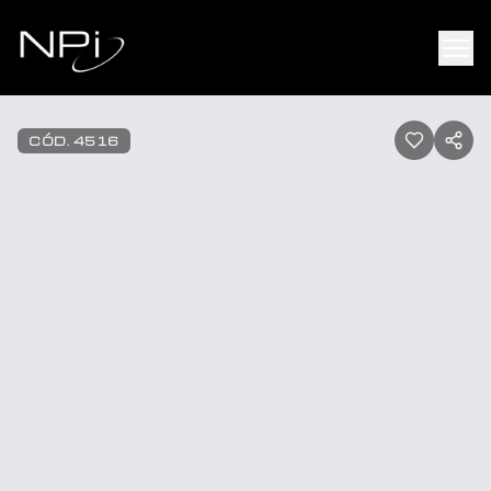
Pular para o conteúdo
1
/
22
CÓD.
4516