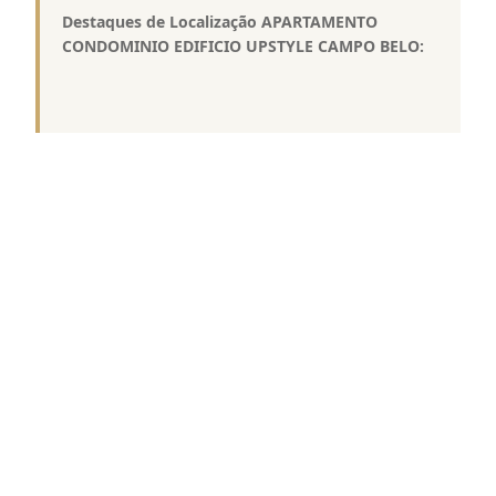
Destaques de Localização APARTAMENTO
CONDOMINIO EDIFICIO UPSTYLE CAMPO BELO:
 Entre as Avenidas Dos Bandeirantes e Jornalista
Roberto Marinho.
 Fácil acesso a Avenida Vereador José Diniz.
 Próximo ao Aeroporto de Congonhas.
 Próximo ao corredor de ônibus da Avenida
Ibirapuera.
 Região cercada por estabelecimentos comerciais
como restaurantes, bares, supermercados entre
outros.