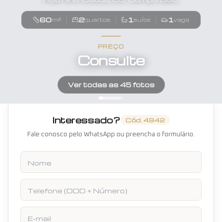
60
2
1
1
m²
quartos
suíte
vaga
PREÇO
Consulte
Ver todas as
45
fotos
Interessado?
Cód.
4942
Fale conosco pelo WhatsApp ou preencha o formulário.
Nome
Telefone
E-mail