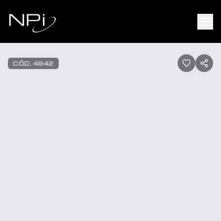
Pular para o conteúdo
1
/
45
CÓD.
4942