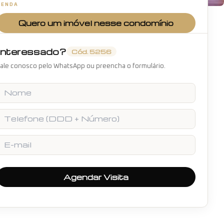
VENDA
+
35
fotos
Quero um imóvel nesse condomínio
Interessado?
Cód.
5256
ale conosco pelo WhatsApp ou preencha o formulário.
Nome
Telefone
E-mail
Agendar Visita