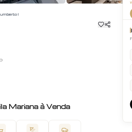
umberto I
F
lo
ila Mariana
à Venda