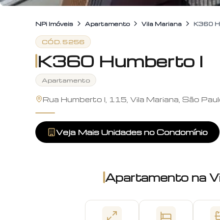
NPi Imóveis
Apartamento
Vila Mariana
K360 H
CÓD.
5256
K360 Humberto I
Apartamento
Rua Humberto I, 115, Vila Mariana, São Pau
Veja Mais Unidades no Condomínio
Apartamento
na
V