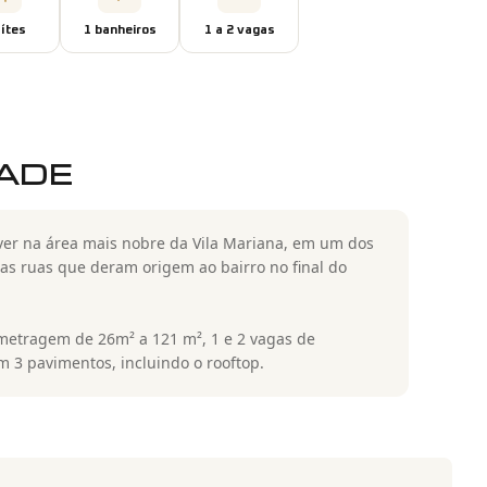
íte
s
1
banheiro
s
1 a 2
vaga
s
DADE
er na área mais nobre da Vila Mariana, em um dos
as ruas que deram origem ao bairro no final do
 metragem de 26m² a 121 m², 1 e 2 vagas de
m 3 pavimentos, incluindo o rooftop.