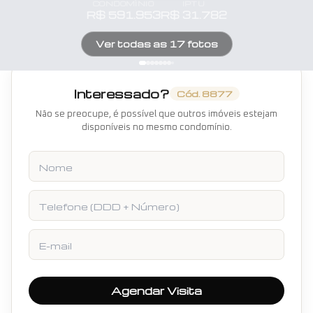
CONDOMÍNIO
IPTU
R$
591.953
R$
31.782
Ver todas as
17
fotos
Interessado?
Cód.
8877
Não se preocupe, é possível que outros imóveis estejam
disponíveis no mesmo condomínio.
Nome
Telefone
E-mail
Agendar Visita