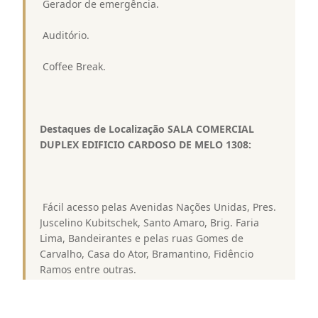
 Gerador de emergência.
 Auditório.
 Coffee Break.
Destaques de Localização SALA COMERCIAL
DUPLEX EDIFICIO CARDOSO DE MELO 1308:
 Fácil acesso pelas Avenidas Nações Unidas, Pres.
Juscelino Kubitschek, Santo Amaro, Brig. Faria
Lima, Bandeirantes e pelas ruas Gomes de
Carvalho, Casa do Ator, Bramantino, Fidêncio
Ramos entre outras.
 Próximo aos Hotéis Mercure Apt Executive One,
Rede Accor, Novo Hotel São Paulo Center Norte,