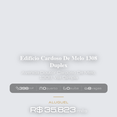
Edifício Cardoso De Melo 1308
Duplex
Avenida Doutor Cardoso De Melo,
1308, Vila Olímpia
398
0
0
8
m²
quarto
suíte
vagas
ALUGUEL
R$ 35.823
/mês