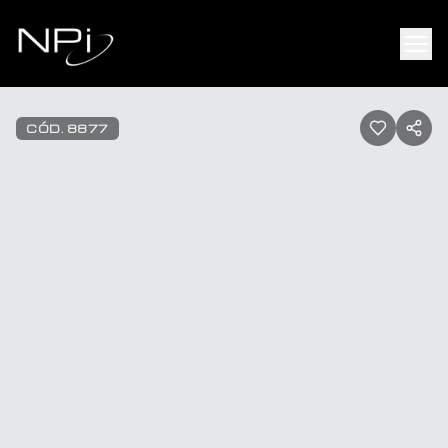
Pular para o conteúdo
1
/
17
CÓD.
8877