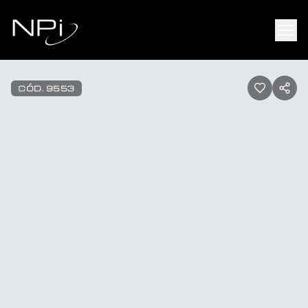
Pular para o conteúdo
1
/
26
CÓD.
9553