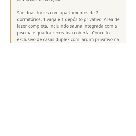
São duas torres com apartamentos de 2
dormitórios, 1 vaga e 1 depósito privativo. Área de
lazer completa, incluindo sauna integrada com a
piscina e quadra recreativa coberta. Conceito
exclusivo de casas duplex com jardim privativo na
segurança do condomínio fechado.
Destaques e Diferenciais
O Heaven Design Saúde oferece uma série de
destaques que o tornam uma opção excepcional
para quem procura um estilo de vida urbano com
conforto e qualidade. Aqui estão alguns dos
principais destaques deste empreendimento: