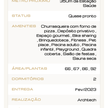
METRÔ PRÓXIMO
350m da Estação
Saúde
STATUS
Quase pronto
AMENITIES
Churrasqueira com forno de
pizza , Depósito privativo ,
Espaço gourmet , Bike sharing
, Brinquedoteca , Fitness , Pet
place , Piscina adulto , Piscina
infantil , Playground , Quadra
coberta , Salão de festas ,
Sauna seca
ÁREA/PLANTAS
66 , 67 , 86 , 92
DORMITÓRIOS
2
ENTREGA
Fev/2023
REALIZAÇÃO
Archtech