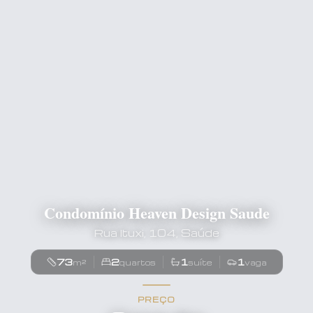
Condomínio Heaven Design Saude
Rua Ituxi, 104, Saúde
73
2
1
1
m²
quartos
suíte
vaga
PREÇO