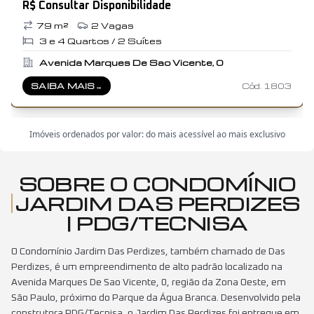
R$ Consultar Disponibilidade
79
m²
2
Vagas
3 e 4
Quartos /
2
Suítes
Avenida Marques De Sao Vicente, 0
SAIBA MAIS
→
Cód.
1803
SOBRE
JARDIM DAS PERDIZES
Imóveis ordenados por valor: do mais acessível ao mais exclusivo
SOBRE O CONDOMÍNIO
JARDIM DAS PERDIZES
| PDG/TECNISA
O Condomínio Jardim Das Perdizes, também chamado de Das
Perdizes, é um empreendimento de alto padrão localizado na
Avenida Marques De Sao Vicente, 0, região da Zona Oeste, em
São Paulo, próximo do Parque da Água Branca. Desenvolvido pela
construtora PDG/Tecnisa, o Jardim Das Perdizes foi entregue em