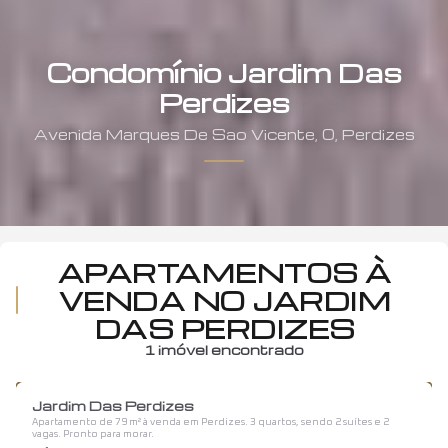
Condomínio Jardim Das
Perdizes
Avenida
Marques De Sao Vicente
,
0
,
Perdizes
APARTAMENTOS À
VENDA NO JARDIM
DAS PERDIZES
1
imóvel encontrado
1
/
12
Jardim Das Perdizes
Apartamento de 79 m² à venda em Perdizes. 3 quartos, sendo 2 suítes e 2
vagas. Pronto para morar.