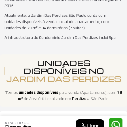
2016.
Atualmente, o Jardim Das Perdizes São Paulo conta com
unidades disponíveis à venda, incluindo apartamento, com
unidades de 79 m² e 34 dormitórios (2 suítes).
A infraestrutura do Condomínio Jardim Das Perdizes inclui Spa.
UNIDADES
DISPONÍVEIS NO
JARDIM DAS PERDIZES
Temos
unidades disponíveis
para venda
(
Apartamento
)
, com
79
m²
de área útil
. Localizado em
Perdizes
,
São Paulo
.
JARDIM DAS PERDIZES
A PARTIR DE
Ligar
Consulte