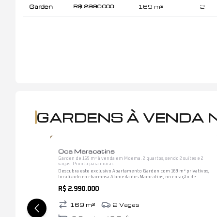
Garden
169 m²
2
R$ 2.990.000
GARDENS À VENDA 
1
/
12
Oca Maracatins
Garden de 169 m² à venda em Moema. 2 quartos, sendo 2 suítes e 2
vagas. Pronto para morar.
Descubra este exclusivo Apartamento Garden com 169 m² privativos,
localizado na charmosa Alameda dos Maracatins, no coração de
Moema Índios. Totalmente reformado com acabamento de alto
R$ 2.990.000
padrão, o…
169
m²
2
Vagas