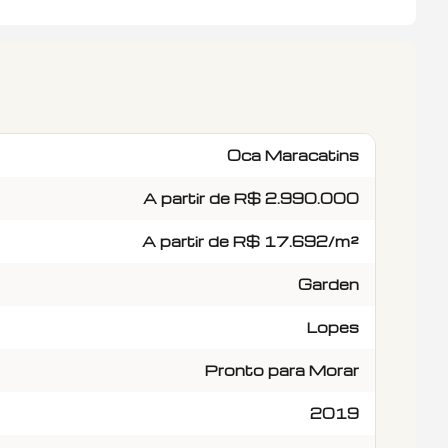
anejados Italínea, sendo uma delas com um belo
heiros, incluindo um lavabo na área externa, ideal
amplo living
garden, criando um ambiente social fluido,
agradável. As varandas foram fechadas com
roll-on, padrão do edifício, proporcionando mais
Oca Maracatins
com eletrodomésticos embutidos de alto padrão:
micro-ondas, geladeira Brastemp, triturador de
A partir de R$ 2.990.000
 área de serviço é completa e funcional, com
ado na sala e
A partir de R$ 17.692/m²
de TV sob medida e móveis sob encomenda que
teriores. As 2 vagas de garagem são soltas,
Garden
em busca um
âneo, com conforto e exclusividade em uma das
Lopes
São Paulo.
Pronto para Morar
2019