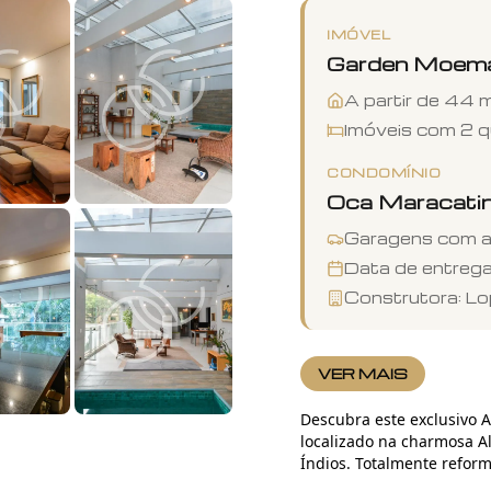
IMÓVEL
Garden
Moem
A partir de
44
m
Imóveis com
2
q
CONDOMÍNIO
Oca Maracati
Garagens com 
Data de entreg
Construtora:
Lo
VER MAIS
Descubra este exclusivo 
+
15
fotos
localizado na charmosa 
Índios. Totalmente refor
reúne elegância, confort