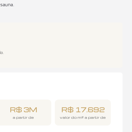
 sauna.
lo
.
R$ 3M
R$ 17.692
a partir de
valor do m² a partir de