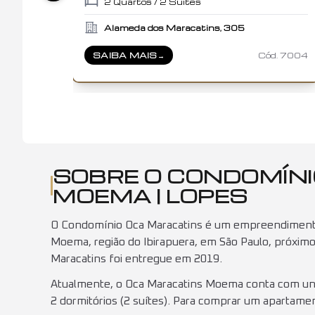
2
Quartos /
2
Suítes
Alameda dos Maracatins, 305
SAIBA MAIS
→
Cód.
7004
SOBRE
OCA MARACATINS
SOBRE O CONDOMÍNI
MOEMA | LOPES
O Condomínio Oca Maracatins é um empreendimento d
Moema, região do Ibirapuera, em São Paulo, próximo
Maracatins foi entregue em 2019.
Atualmente, o Oca Maracatins Moema conta com unid
2 dormitórios (2 suítes). Para comprar um apartame