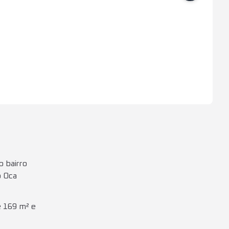
 bairro
o Oca
e 169 m² e