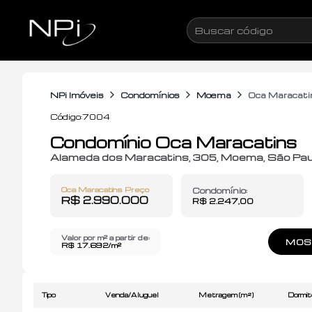
Pular para o conteúdo
Condomínio Oca Maracatins
Buscar
código
NPi Imóveis
Condomínios
Moema
Oca Maracati
Código:
7004
Condomínio Oca Maracatins
Alameda
dos Maracatins
,
305
,
Moema
,
São Pau
Oca Maracatins
Preço
Condomínio:
R$ 2.990.000
R$ 2.247,00
Valor por m² a partir de:
MOST
R$
17.692
/m²
Tipo
Venda/Aluguel
Metragem (m²)
Dormit