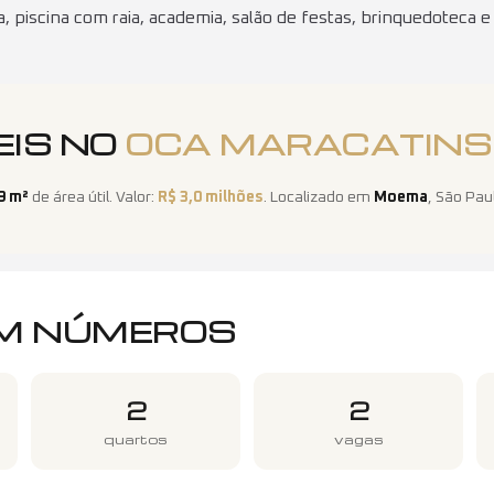
a, piscina com raia, academia, salão de festas, brinquedoteca e
EIS NO
OCA MARACATINS
9
m²
de área útil
. Valor:
R$ 3,0 milhões
. Localizado em
Moema
,
São Pau
M NÚMEROS
2
2
quartos
vagas