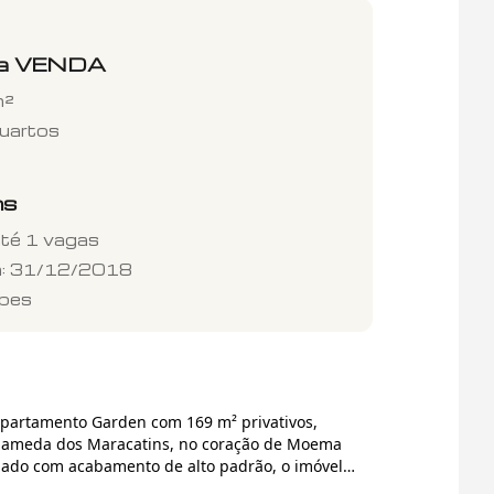
a
VENDA
²
uartos
ns
até
1
vagas
a:
31/12/2018
pes
Apartamento Garden com 169 m² privativos,
Alameda dos Maracatins, no coração de Moema
mado com acabamento de alto padrão, o imóvel
o e funcionalidade em um projeto pensado nos