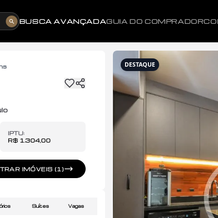
BUSCA AVANÇADA
GUIA DO COMPRADOR
CO
DESTAQUE
ns
lo
IPTU:
R$ 1.304,00
RAR IMÓVEIS (1)
órios
Suítes
Vagas