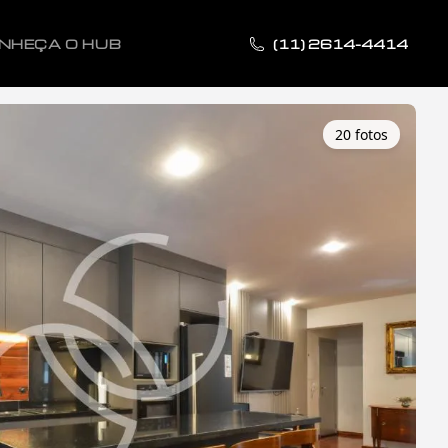
NHEÇA O HUB
(11) 2614-4414
20
foto
s