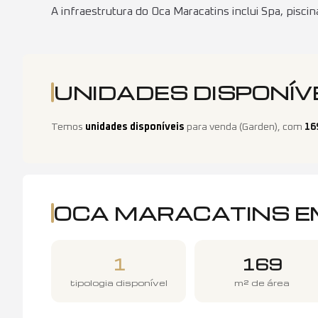
A infraestrutura do Oca Maracatins inclui Spa, piscin
UNIDADES DISPONÍV
Temos
unidades disponíveis
para venda
(
Garden
)
, com
16
OCA MARACATINS
E
1
169
tipologia disponível
m² de área